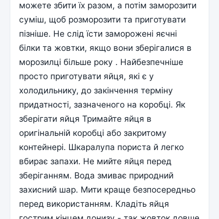
можете збити їх разом, а потім заморозити
суміш, щоб розморозити та приготувати
пізніше. Не слід їсти заморожені яєчні
білки та жовтки, якщо вони зберігалися в
морозилці більше року . Найбезпечніше
просто приготувати яйця, які є у
холодильнику, до закінчення терміну
придатності, зазначеного на коробці. Як
зберігати яйця Тримайте яйця в
оригінальній коробці або закритому
контейнері. Шкаралупа пориста й легко
вбирає запахи. Не мийте яйця перед
зберіганням. Вода змиває природний
захисний шар. Мити краще безпосередньо
перед використанням. Кладіть яйця
гострим кінцем донизу - так жовток довше