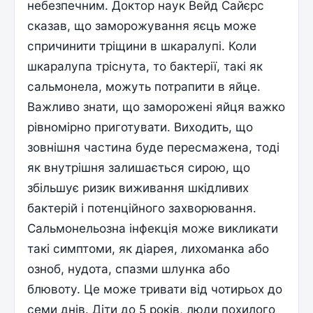
небезпечним. Доктор наук Вейд Сайєрс
сказав, що заморожування яєць може
спричинити тріщини в шкаралупі. Коли
шкаралупа тріснута, то бактерії, такі як
сальмонела, можуть потрапити в яйце.
Важливо знати, що заморожені яйця важко
рівномірно приготувати. Виходить, що
зовнішня частина буде пересмажена, тоді
як внутрішня залишається сирою, що
збільшує ризик виживання шкідливих
бактерій і потенційного захворювання.
Сальмонельозна інфекція може викликати
такі симптоми, як діарея, лихоманка або
озноб, нудота, спазми шлунка або
блювоту. Це може тривати від чотирьох до
семи днів. Діти до 5 років, люди похилого