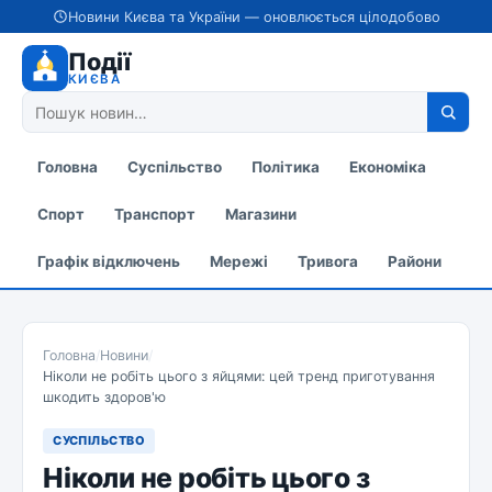
Новини Києва та України — оновлюється цілодобово
Події
КИЄВА
Головна
Суспільство
Політика
Економіка
Спорт
Транспорт
Магазини
Графік відключень
Мережі
Тривога
Райони
Головна
/
Новини
/
Ніколи не робіть цього з яйцями: цей тренд приготування
шкодить здоров'ю
СУСПІЛЬСТВО
Ніколи не робіть цього з