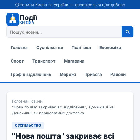
Новини Києва та України — оновлюється цілодобово
Події
КИЄВА
Головна
Суспільство
Політика
Економіка
Спорт
Транспорт
Магазини
Графік відключень
Мережі
Тривога
Райони
Головна
/
Новини
/
"Нова пошта" закриває всі відділення у Дружківці на
Донеччині: як працюватиме доставка
СУСПІЛЬСТВО
"Нова пошта" закриває всі