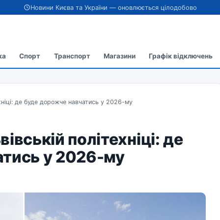
Новини Києва та України — оновлюється цілодобово
ка
Спорт
Транспорт
Магазини
Графік відключень
ехніці: де буде дорожче навчатись у 2026-му
ьвівській політехніці: де
атись у 2026-му