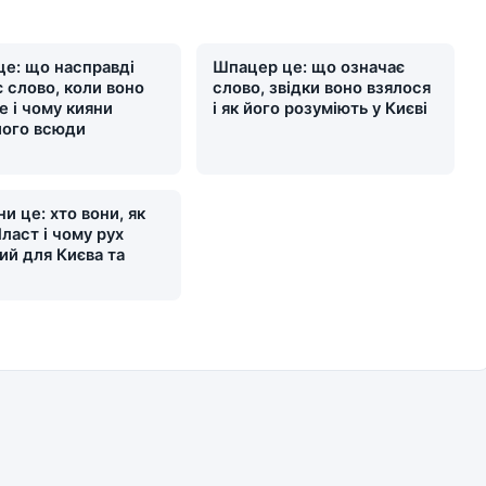
це: що насправді
Шпацер це: що означає
 слово, коли воно
слово, звідки воно взялося
е і чому кияни
і як його розуміють у Києві
його всюди
и це: хто вони, як
ласт і чому рух
ий для Києва та
и