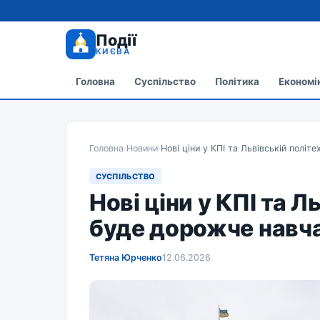
Події
КИЄВА
Головна
Суспільство
Політика
Економі
Головна
/
Новини
/
Нові ціни у КПІ та Львівській політ
СУСПІЛЬСТВО
Нові ціни у КПІ та Л
буде дорожче навч
Тетяна Юрченко
12.06.2026