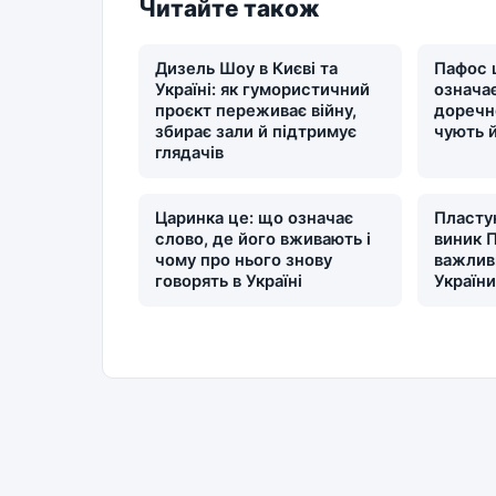
Читайте також
Дизель Шоу в Києві та
Пафос 
Україні: як гумористичний
означає
проєкт переживає війну,
доречн
збирає зали й підтримує
чують 
глядачів
Царинка це: що означає
Пластун
слово, де його вживають і
виник П
чому про нього знову
важлив
говорять в Україні
Україн