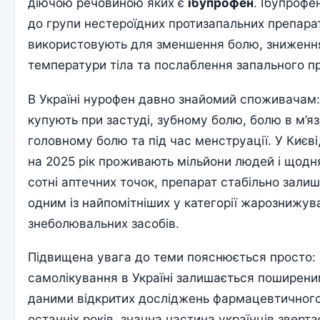
діючою речовиною яких є
ібупрофен
. Ібупрофе
до групи нестероїдних протизапальних препарат
використовують для зменшення болю, зниженн
температури тіла та послаблення запального п
В Україні нурофен давно знайомий споживачам:
купують при застуді, зубному болю, болю в м’яз
головному болю та під час менструації. У Києві
на 2025 рік проживають мільйони людей і щод
сотні аптечних точок, препарат стабільно зали
одним із найпомітніших у категорії жарознижув
знеболювальних засобів.
Підвищена увага до теми пояснюється просто:
самолікування в Україні залишається поширен
даними відкритих досліджень фармацевтичног
останніх років, значна частина українців зверт