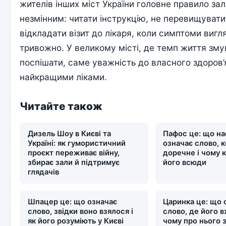
жителів інших міст України головне правило за
незмінним: читати інструкцію, не перевищувати 
відкладати візит до лікаря, коли симптоми виг
тривожно. У великому місті, де темп життя зм
поспішати, саме уважність до власного здоров’
найкращими ліками.
Читайте також
Дизель Шоу в Києві та
Пафос це: що на
Україні: як гумористичний
означає слово, 
проєкт переживає війну,
доречне і чому 
збирає зали й підтримує
його всюди
глядачів
Шпацер це: що означає
Царинка це: що 
слово, звідки воно взялося і
слово, де його 
як його розуміють у Києві
чому про нього 