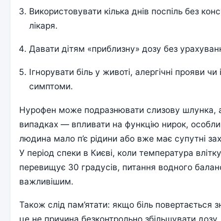
Використовувати кілька днів поспіль без конс
лікаря.
Давати дітям «приблизну» дозу без урахуван
Ігнорувати біль у животі, алергічні прояви чи
симптоми.
Нурофен може подразнювати слизову шлунка, 
випадках — впливати на функцію нирок, особл
людина мало п’є рідини або вже має супутні з
У період спеки в Києві, коли температура влітк
перевищує 30 градусів, питання водного балан
важливішим.
Також слід пам’ятати: якщо біль повертається зн
це не причина безконтрольно збільшувати дозу