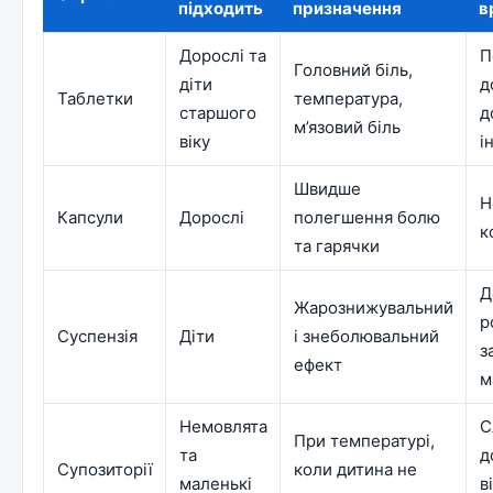
підходить
призначення
в
Дорослі та
П
Головний біль,
діти
д
Таблетки
температура,
старшого
д
м’язовий біль
віку
і
Швидше
Н
Капсули
Дорослі
полегшення болю
к
та гарячки
Д
Жарознижувальний
р
Суспензія
Діти
і знеболювальний
з
ефект
м
Немовлята
С
При температурі,
та
д
Супозиторії
коли дитина не
маленькі
в