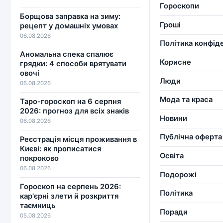
Гороскопи
Борщова заправка на зиму:
Гроші
рецепт у домашніх умовах
06.08.2026
Політика конфід
Аномальна спека спалює
Корисне
грядки: 4 способи врятувати
овочі
Люди
06.08.2026
Мода та краса
Таро-гороскоп на 6 серпня
2026: прогноз для всіх знаків
Новини
06.08.2026
Публічна оферта
Реєстрація місця проживання в
Києві: як прописатися
Освіта
покроково
06.08.2026
Подорожі
Гороскоп на серпень 2026:
Політика
кар'єрні злети й розкриття
таємниць
Поради
05.08.2026