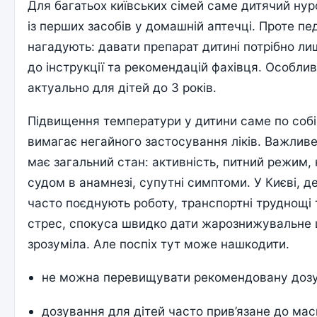
Для багатьох київських сімей саме дитячий ну
із перших засобів у домашній аптечці. Проте пе
нагадують: давати препарат дитині потрібно ли
до інструкції та рекомендацій фахівця. Особли
актуально для дітей до 3 років.
Підвищення температури у дитини саме по собі
вимагає негайного застосування ліків. Важлив
має загальний стан: активність, питний режим, 
судом в анамнезі, супутні симптоми. У Києві, д
часто поєднують роботу, транспортні труднощі
стрес, спокуса швидко дати жарознижувальне 
зрозуміла. Але поспіх тут може нашкодити.
не можна перевищувати рекомендовану дозу
дозування для дітей часто прив’язане до маси