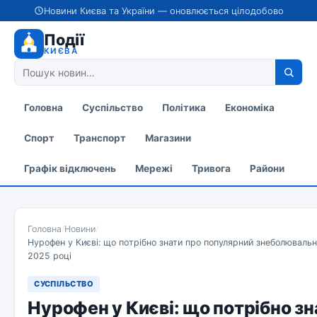
Новини Києва та України — оновлюється цілодобово
Події
КИЄВА
Головна
Суспільство
Політика
Економіка
Спорт
Транспорт
Магазини
Графік відключень
Мережі
Тривога
Райони
Головна
/
Новини
/
Нурофен у Києві: що потрібно знати про популярний знеболюваль
2025 році
СУСПІЛЬСТВО
Нурофен у Києві: що потрібно зн