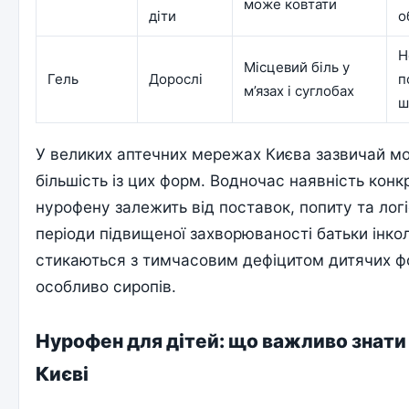
може ковтати
діти
о
Н
Місцевий біль у
Гель
Дорослі
п
м’язах і суглобах
ш
У великих аптечних мережах Києва зазвичай м
більшість із цих форм. Водночас наявність кон
нурофену залежить від поставок, попиту та логі
періоди підвищеної захворюваності батьки інко
стикаються з тимчасовим дефіцитом дитячих 
особливо сиропів.
Нурофен для дітей: що важливо знати
Києві