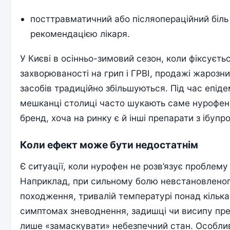
посттравматичний або післяопераційний біль
рекомендацією лікаря.
У Києві в осінньо-зимовий сезон, коли фіксуєть
захворюваності на грип і ГРВІ, продажі жароз
засобів традиційно збільшуються. Під час епіде
мешканці столиці часто шукають саме нурофен
бренд, хоча на ринку є й інші препарати з ібуп
Коли ефект може бути недостатнім
Є ситуації, коли нурофен не розв’язує проблему
Наприклад, при сильному болю невстановлено
походження, тривалій температурі понад кілька 
симптомах зневоднення, задишці чи висипу пр
лише «замаскувати» небезпечний стан. Особли