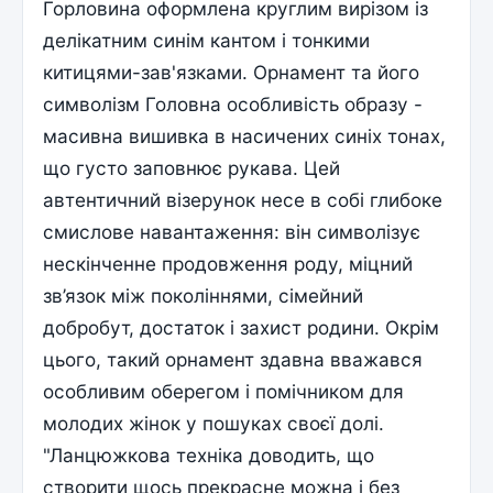
Горловина оформлена круглим вирізом із
делікатним синім кантом і тонкими
китицями-зав'язками. Орнамент та його
символізм Головна особливість образу -
масивна вишивка в насичених синіх тонах,
що густо заповнює рукава. Цей
автентичний візерунок несе в собі глибоке
смислове навантаження: він символізує
нескінченне продовження роду, міцний
зв’язок між поколіннями, сімейний
добробут, достаток і захист родини. Окрім
цього, такий орнамент здавна вважався
особливим оберегом і помічником для
молодих жінок у пошуках своєї долі.
"Ланцюжкова техніка доводить, що
створити щось прекрасне можна і без