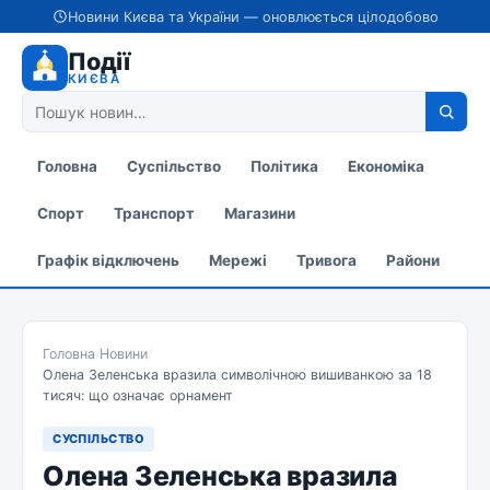
Новини Києва та України — оновлюється цілодобово
Події
КИЄВА
Головна
Суспільство
Політика
Економіка
Спорт
Транспорт
Магазини
Графік відключень
Мережі
Тривога
Райони
Головна
/
Новини
/
Олена Зеленська вразила символічною вишиванкою за 18
тисяч: що означає орнамент
СУСПІЛЬСТВО
Олена Зеленська вразила