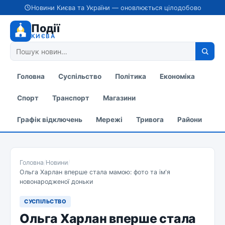
Новини Києва та України — оновлюється цілодобово
Події
КИЄВА
Головна
Суспільство
Політика
Економіка
Спорт
Транспорт
Магазини
Графік відключень
Мережі
Тривога
Райони
Головна
/
Новини
/
Ольга Харлан вперше стала мамою: фото та ім'я
новонародженої доньки
СУСПІЛЬСТВО
Ольга Харлан вперше стала