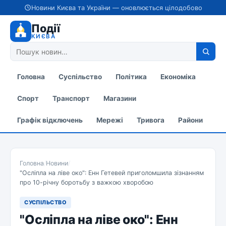
Новини Києва та України — оновлюється цілодобово
Події
КИЄВА
Головна
Суспільство
Політика
Економіка
Спорт
Транспорт
Магазини
Графік відключень
Мережі
Тривога
Райони
Головна
/
Новини
/
"Осліпла на ліве око": Енн Гетевей приголомшила зізнанням
про 10-річну боротьбу з важкою хворобою
СУСПІЛЬСТВО
"Осліпла на ліве око": Енн