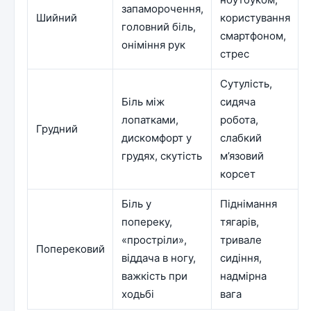
запаморочення,
Шийний
користування
головний біль,
смартфоном,
оніміння рук
стрес
Сутулість,
Біль між
сидяча
лопатками,
робота,
Грудний
дискомфорт у
слабкий
грудях, скутість
м’язовий
корсет
Біль у
Піднімання
попереку,
тягарів,
«простріли»,
тривале
Поперековий
віддача в ногу,
сидіння,
важкість при
надмірна
ходьбі
вага