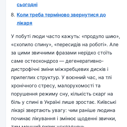
сьогодні
Коли треба терміново звернутися до
лікаря
У побуті люди часто кажуть: «продуло шию»,
«схопило спину», «пересидів на роботі». Але
за цими звичними фразами нерідко стоїть
саме остеохондроз — дегенеративно-
дистрофічні зміни міжхребцевих дисків і
прилеглих структур. У воєнний час, на тлі
хронічного стресу, малорухомості та
порушення режиму сну, кількість скарг на
біль у спині в Україні лише зростає. Київські
лікарі звертають увагу: чим раніше людина
починає лікування і змінює щоденні звички,
тим менший ризик ускладнень.