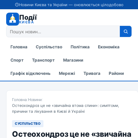
Новини Києва та України — оновлюється цілодобово
Події
КИЄВА
Головна
Суспільство
Політика
Економіка
Спорт
Транспорт
Магазини
Графік відключень
Мережі
Тривога
Райони
Головна
/
Новини
/
Остеохондроз це не «звичайна втома спини»: симптоми,
причини та лікування в Києві й Україні
СУСПІЛЬСТВО
Остеохондроз це не «звичайна