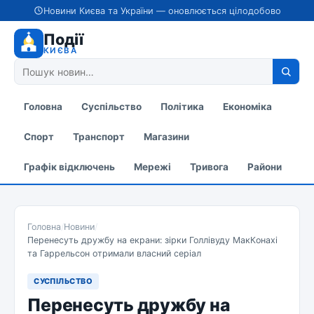
Новини Києва та України — оновлюється цілодобово
Події
КИЄВА
Головна
Суспільство
Політика
Економіка
Спорт
Транспорт
Магазини
Графік відключень
Мережі
Тривога
Райони
Головна
/
Новини
/
Перенесуть дружбу на екрани: зірки Голлівуду МакКонахі
та Гаррельсон отримали власний серіал
СУСПІЛЬСТВО
Перенесуть дружбу на