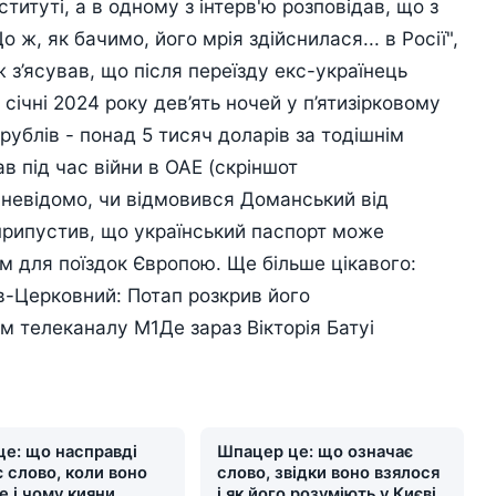
титуті, а в одному з інтерв'ю розповідав, що з
 ж, як бачимо, його мрія здійснилася... в Росії",
 з’ясував, що після переїзду екс-українець
січні 2024 року дев’ять ночей у п’ятизірковому
рублів - понад 5 тисяч доларів за тодішнім
 під час війни в ОАЕ (скріншот
 невідомо, чи відмовився Доманський від
припустив, що український паспорт може
 для поїздок Європою. Ще більше цікавого:
в-Церковний: Потап розкрив його
м телеканалу М1Де зараз Вікторія Батуі
це: що насправді
Шпацер це: що означає
 слово, коли воно
слово, звідки воно взялося
е і чому кияни
і як його розуміють у Києві