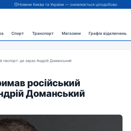
Новини Києва та України — оновлюється цілодобово
ка
Спорт
Транспорт
Магазини
Графік відключень
ий паспорт: де зараз Андрій Доманський
тримав російський
Андрій Доманський