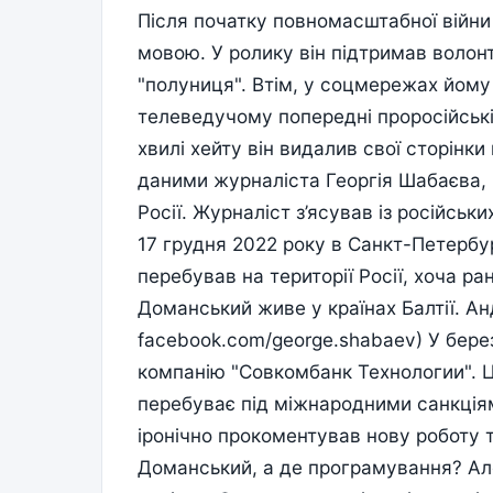
Після початку повномасштабної війн
мовою. У ролику він підтримав волонт
"полуниця". Втім, у соцмережах йому
телеведучому попередні проросійські
хвилі хейту він видалив свої сторінк
даними журналіста Георгія Шабаєва, 
Росії. Журналіст з’ясував із російсь
17 грудня 2022 року в Санкт-Петербур
перебував на території Росії, хоча р
Доманський живе у країнах Балтії. А
facebook.com/george.shabaev) У бер
компанію "Совкомбанк Технологии". Ц
перебуває під міжнародними санкціям
іронічно прокоментував нову роботу 
Доманський, а де програмування? Але