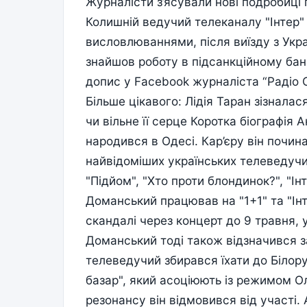
Журналісти з’ясували нові подробиці
Колишній ведучий телеканалу "Інтер"
висловлюваннями, після виїзду з Укра
знайшов роботу в підсанкційному бан
допис у Facebook журналіста “Радіо 
Більше цікавого: Лідія Таран зізналас
чи вільне її серце Коротка біографія
народився в Одесі. Кар’єру він почин
найвідоміших українських телеведучи
"Підйом", "Хто проти блондинок?", "Інту
Доманський працював на "1+1" та "Інте
скандалі через концерт до 9 травня, 
Доманський тоді також відзначився за
телеведучий збирався їхати до Білор
базар", який асоціюють із режимом О
резонансу він відмовився від участі.