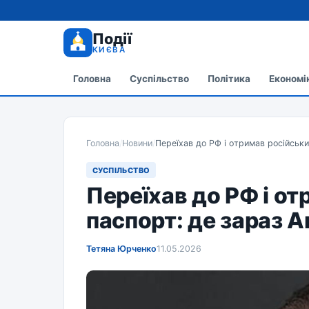
Події
КИЄВА
Головна
Суспільство
Політика
Економі
Головна
/
Новини
/
Переїхав до РФ і отримав російськ
СУСПІЛЬСТВО
Переїхав до РФ і о
паспорт: де зараз 
Тетяна Юрченко
11.05.2026