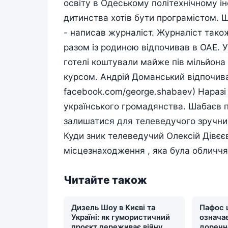
освіту в Одеському політехнічному інс
дитинства хотів бути програмістом. Що
- написав журналіст. Журналіст також
разом із родиною відпочивав в ОАЕ. У 
готелі коштували майже пів мільйона 
курсом. Андрій Доманський відпочивав
facebook.com/george.shabaev) Наразі
українського громадянства. Шабаєв 
залишатися для телеведучого зручним
Куди зник телеведучий Олексій Дівєє
місцезнаходження , яка була обличчя
Читайте також
Дизель Шоу в Києві та
Пафос 
Україні: як гумористичний
означає
проєкт переживає війну,
доречн