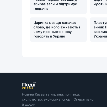
збирає зали й підтримує
чують 
глядачів
Царинка це: що означає
Пластун
слово, де його вживають і
виник П
чому про нього знову
важлив
говорять в Україні
Україн
Події
КИЄВА
Новини Києва та України: політика,
суспільство, економіка, спорт. Оперативно
й щодня.