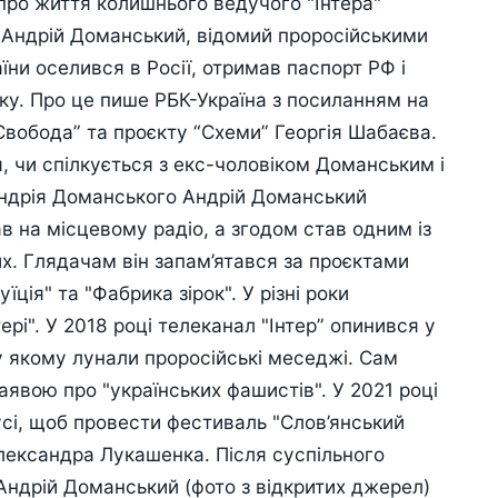
 про життя колишнього ведучого "Інтера"
 Андрій Доманський, відомий проросійськими
їни оселився в Росії, отримав паспорт РФ і
ку. Про це пише РБК-Україна з посиланням на
Свобода” та проєкту “Схеми” Георгія Шабаєва.
я, чи спілкується з екс-чоловіком Доманським і
 Андрія Доманського Андрій Доманський
ав на місцевому радіо, а згодом став одним із
х. Глядачам він запам’ятався за проєктами
їція" та "Фабрика зірок". У різні роки
рі". У 2018 році телеканал "Інтер” опинився у
у якому лунали проросійські меседжі. Сам
явою про "українських фашистів". У 2021 році
усі, щоб провести фестиваль "Слов’янський
лександра Лукашенка. Після суспільного
 Андрій Доманський (фото з відкритих джерел)