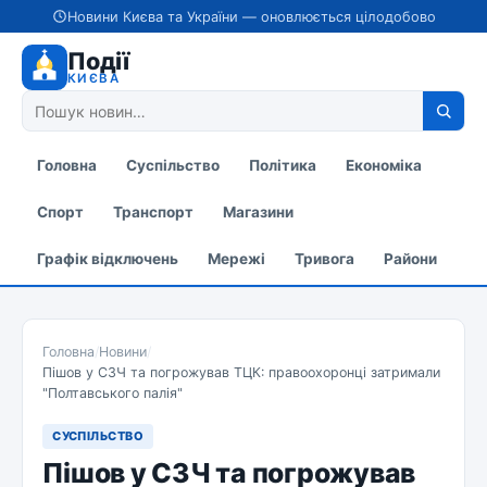
Новини Києва та України — оновлюється цілодобово
Події
КИЄВА
Головна
Суспільство
Політика
Економіка
Спорт
Транспорт
Магазини
Графік відключень
Мережі
Тривога
Райони
Головна
/
Новини
/
Пішов у СЗЧ та погрожував ТЦК: правоохоронці затримали
"Полтавського палія"
СУСПІЛЬСТВО
Пішов у СЗЧ та погрожував