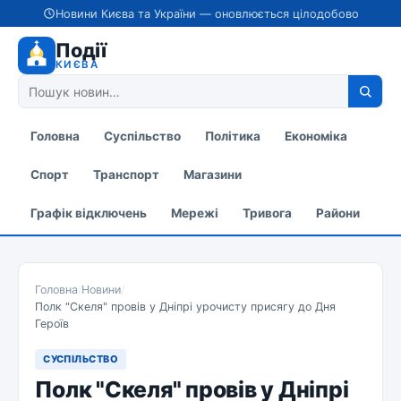
Новини Києва та України — оновлюється цілодобово
Події
КИЄВА
Головна
Суспільство
Політика
Економіка
Спорт
Транспорт
Магазини
Графік відключень
Мережі
Тривога
Райони
Головна
/
Новини
/
Полк "Скеля" провів у Дніпрі урочисту присягу до Дня
Героїв
СУСПІЛЬСТВО
Полк "Скеля" провів у Дніпрі