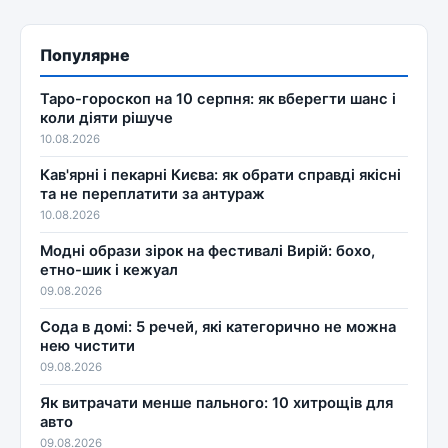
Популярне
Таро-гороскоп на 10 серпня: як вберегти шанс і
коли діяти рішуче
10.08.2026
Кав'ярні і пекарні Києва: як обрати справді якісні
та не переплатити за антураж
10.08.2026
Модні образи зірок на фестивалі Вирій: бохо,
етно-шик і кежуал
09.08.2026
Сода в домі: 5 речей, які категорично не можна
нею чистити
09.08.2026
Як витрачати менше пального: 10 хитрощів для
авто
09.08.2026