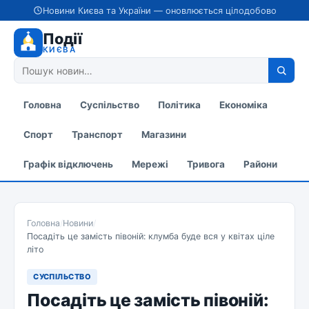
Новини Києва та України — оновлюється цілодобово
Події
КИЄВА
Головна
Суспільство
Політика
Економіка
Спорт
Транспорт
Магазини
Графік відключень
Мережі
Тривога
Райони
Головна
/
Новини
/
Посадіть це замість півоній: клумба буде вся у квітах ціле
літо
СУСПІЛЬСТВО
Посадіть це замість півоній: