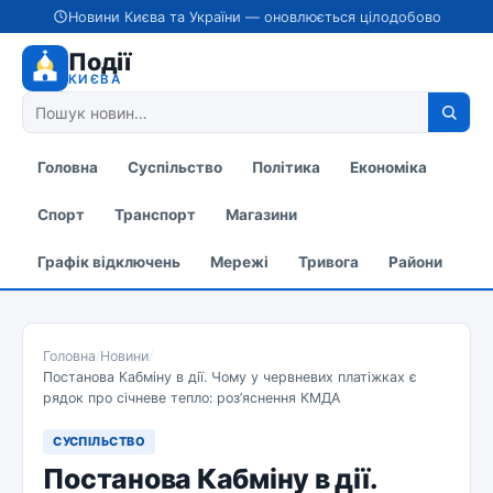
Новини Києва та України — оновлюється цілодобово
Події
КИЄВА
Головна
Суспільство
Політика
Економіка
Спорт
Транспорт
Магазини
Графік відключень
Мережі
Тривога
Райони
Головна
/
Новини
/
Постанова Кабміну в дії. Чому у червневих платіжках є
рядок про січневе тепло: роз’яснення КМДА
СУСПІЛЬСТВО
Постанова Кабміну в дії.