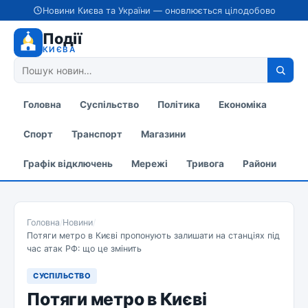
Новини Києва та України — оновлюється цілодобово
Події
КИЄВА
Головна
Суспільство
Політика
Економіка
Спорт
Транспорт
Магазини
Графік відключень
Мережі
Тривога
Райони
Головна
/
Новини
/
Потяги метро в Києві пропонують залишати на станціях під
час атак РФ: що це змінить
СУСПІЛЬСТВО
Потяги метро в Києві