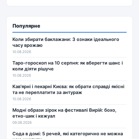
Популярне
Коли збирати баклажани: 3 ознаки ідеального
часу врожаю
10.08.2026
Таро-гороскоп на 10 серпня: як вберегти шанс і
коли діяти рішуче
10.08.2026
Кав'ярні і пекарні Києва: як обрати справді якісні
та не переплатити за антураж
10.08.2026
Модні образи зірок на фестивалі Вирій: бохо,
етно-шик і кежуал
09.08.2026
Сода в домі: 5 речей, які категорично не можна