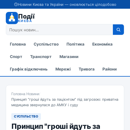
Новини Києва та України — оновлюється цілодобово
Події
КИЄВА
Головна
Суспільство
Політика
Економіка
Спорт
Транспорт
Магазини
Графік відключень
Мережі
Тривога
Райони
Головна
/
Новини
/
Принцип "гроші йдуть за пацієнтом" під загрозою: приватна
медицина звернулася до АМКУ і суду
СУСПІЛЬСТВО
Принцип "гроші йдуть за