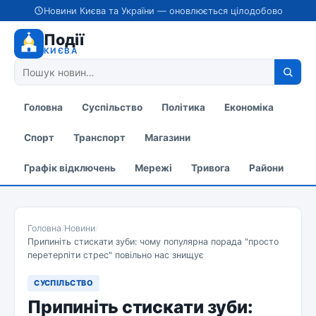
Новини Києва та України — оновлюється цілодобово
Події
КИЄВА
Головна
Суспільство
Політика
Економіка
Спорт
Транспорт
Магазини
Графік відключень
Мережі
Тривога
Райони
Головна
/
Новини
/
Припиніть стискати зуби: чому популярна порада "просто
перетерпіти стрес" повільно нас знищує
СУСПІЛЬСТВО
Припиніть стискати зуби: