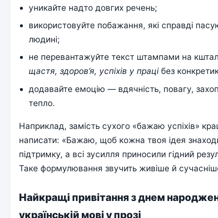
уникайте надто довгих речень;
використовуйте побажання, які справді пасу
людині;
не перевантажуйте текст штампами на кшта
щастя, здоров’я, успіхів у праці
без конкретик
додавайте емоцію — вдячність, повагу, захо
тепло.
Наприклад, замість сухого «бажаю успіхів» кр
написати: «Бажаю, щоб кожна твоя ідея знаход
підтримку, а всі зусилля приносили гідний резу
Таке формулювання звучить живіше й сучасніш
Найкращі привітання з днем народжен
українській мові у прозі