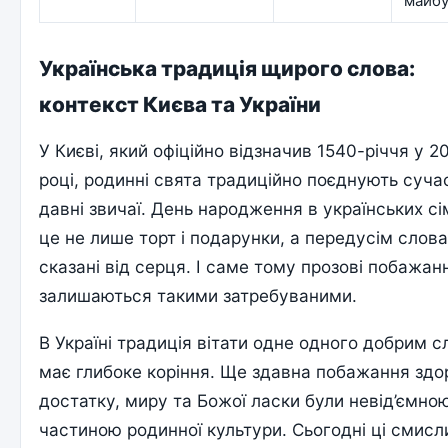
майбу
Українська традиція щирого слова:
контекст Києва та України
У Києві, який офіційно відзначив 1540-річчя у 2
році, родинні свята традиційно поєднують сучас
давні звичаї. День народження в українських сі
це не лише торт і подарунки, а передусім слова
сказані від серця. І саме тому прозові побажан
залишаються такими затребуваними.
В Україні традиція вітати одне одного добрим 
має глибоке коріння. Ще здавна побажання здор
достатку, миру та Божої ласки були невід’ємно
частиною родинної культури. Сьогодні ці смисл