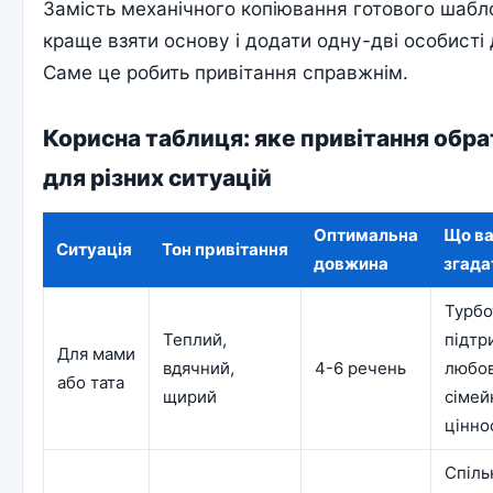
Замість механічного копіювання готового шабл
краще взяти основу і додати одну-дві особисті 
Саме це робить привітання справжнім.
Корисна таблиця: яке привітання обра
для різних ситуацій
Оптимальна
Що в
Ситуація
Тон привітання
довжина
згада
Турбо
Теплий,
підтр
Для мами
вдячний,
4-6 речень
любов
або тата
щирий
сімей
цінно
Спіль