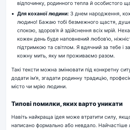
відпочинку, родинного тепла й особистого щ
Для коханої людини:
З днем народження, ко
людино! Бажаю тобі безмежного щастя, душ
спокою, здоров’я й здійснення всіх мрій. Нех
кожен день буде наповнений любов’ю, ніжніс
підтримкою та світлом. Я вдячний за тебе і з
кожну мить, яку ми проживаємо разом.
Такі тексти можна змінювати під конкретну сит
додати ім’я, згадати родинну традицію, професі
місто чи мрію людини.
Типові помилки, яких варто уникати
Навіть найкраща ідея може втратити силу, якщ
написано формально або невдало. Найчастіше