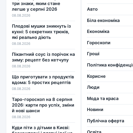
три знаки, яким стане
Авто
легше у серпні 2026
08.08.2026
Біла економіка
Плодові мушки зникнуть із
Економіка
кухні: 5 секретних трюків,
які реально діють
Гороскопи
08.08.2026
Гроші
Пікантний соус із порічок на
зиму: рецепт без кетчупу
Політика конфіденці
08.08.2026
Корисне
Що приготувати з продуктів
вдома: 5 простих рецептів
Люди
08.08.2026
Мода та краса
Таро-гороскоп на 8 серпня
2026: карти про успіх, зміни
Новини
й нові шанси
08.08.2026
Публічна оферта
Куди піти з дітьми в Києві:
Освіта