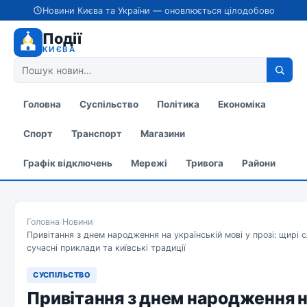
Новини Києва та України — оновлюється цілодобово
Події
КИЄВА
Головна
Суспільство
Політика
Економіка
Спорт
Транспорт
Магазини
Графік відключень
Мережі
Тривога
Райони
Головна
/
Новини
/
Привітання з днем народження на українській мові у прозі: щирі с
сучасні приклади та київські традиції
СУСПІЛЬСТВО
Привітання з днем народження 