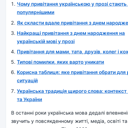
Чому привітання українською у прозі стають
популярнішими
Як скласти вдале привітання з днем народж
Найкращі привітання з днем народження на
українській мові у прозі
Привітання для мами, тата, друзів, колег і ко
Типові помилки, яких варто уникати
Корисна таблиця: яке привітання обрати для 
ситуацій
Українська традиція щирого слова: контекст
та України
В останні роки українська мова дедалі впевнен
звучить у повсякденному житті, медіа, освіті та