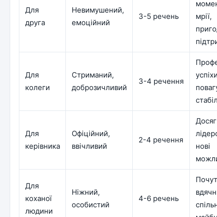
момен
Для
Невимушений,
3-5 речень
мрії,
друга
емоційний
приго
підтр
Профе
Для
Стриманий,
успіхи
3-4 речення
колеги
доброзичливий
поваг
стабі
Досяг
Для
Офіційний,
лідер
2-4 речення
керівника
ввічливий
нові
можли
Почут
Для
Ніжний,
вдячн
коханої
4-6 речень
особистий
спіль
людини