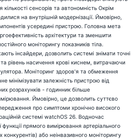
 кількості сенсорів та автономність Окрім
едилися на внутрішній модернізації. Ймовірно,
компонентів усередині пристрою. Головна мета
ергоефективність архітектури та зменшити
остійного моніторингу показників тіла.
жають інсайдери, дозволить системі знімати точні
 та рівень насичення крові киснем, витрачаючи
улятора. Моніторинг здоров'я та обмеження
ане мінімізувати залежність пристрою від
их розрахунків - годинник більше
вимірювання. Ймовірно, це дозволить суттєво
опередження про симптоми хронічно високого
пераційній системі watchOS 26. Водночас
ї функції прямого вимірювання артеріального
х конкурентів) або неінвазивного моніторингу