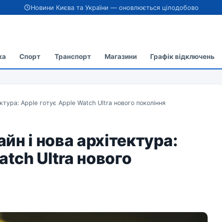
Новини Києва та України — оновлюється цілодобово
ка
Спорт
Транспорт
Магазини
Графік відключень
ктура: Apple готує Apple Watch Ultra нового покоління
йн і нова архітектура:
atch Ultra нового