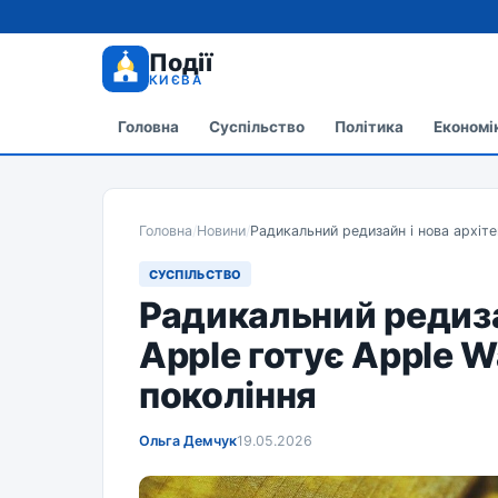
Події
КИЄВА
Головна
Суспільство
Політика
Економі
Головна
/
Новини
/
Радикальний редизайн і нова архіте
СУСПІЛЬСТВО
Радикальний редиза
Apple готує Apple W
покоління
Ольга Демчук
19.05.2026