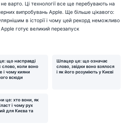
 не варто. Ці технології все ще перебувають на
нерних випробувань Apple. Ще більше цікавого:
улярнішим в історії і чому цей рекорд неможливо
 Apple готує великий перезапуск
це: що насправді
Шпацер це: що означає
 слово, коли воно
слово, звідки воно взялося
е і чому кияни
і як його розуміють у Києві
його всюди
и це: хто вони, як
ласт і чому рух
ий для Києва та
и