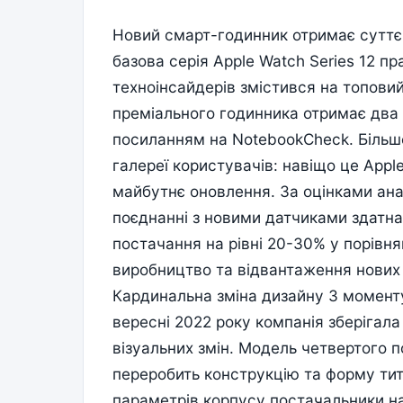
Новий смарт-годинник отримає суттє
базова серія Apple Watch Series 12 п
техноінсайдерів змістився на топовий
преміального годинника отримає два 
посиланням на NotebookCheck. Більше
галереї користувачів: навіщо це App
майбутнє оновлення. За оцінками анал
поєднанні з новими датчиками здатна 
постачання на рівні 20-30% у порівн
виробництво та відвантаження нових д
Кардинальна зміна дизайну З моменту
вересні 2022 року компанія зберігал
візуальних змін. Модель четвертого 
переробить конструкцію та форму тит
параметрів корпусу постачальники на