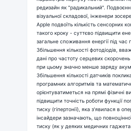
редизайн як "радикальний". Подвоєння
візуальної складової, інженери зосер
Apple подвоїть кількість сенсорних 
такого кроку - суттєво підвищити ен
загальне споживання енергії під час п
Збільшення кількості фотодіодів, вва
дані про частоту серцевих скорочень
при цьому значно менше заряду акум
Збільшення кількості датчиків поклик
програмних алгоритмів та математичн
орієнтуватиметься на прямі фізичні 
підвищити точність роботи функції п
тиску (гіпертонії), яка з'явилася в о
інсайдери зазначають, що повноцінно
тиску (як у деяких медичних гаджета