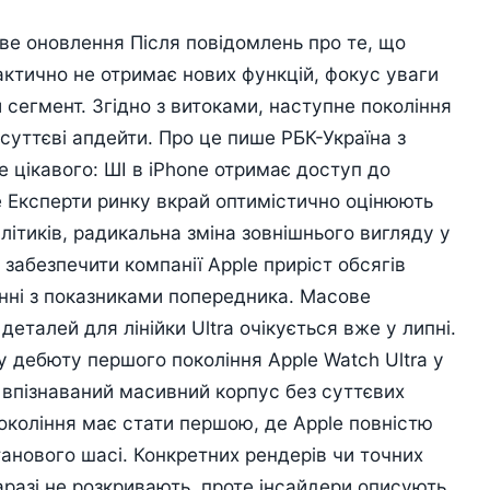
ве оновлення Після повідомлень про те, що
рактично не отримає нових функцій, фокус уваги
 сегмент. Згідно з витоками, наступне покоління
суттєві апдейти. Про це пише РБК-Україна з
 цікавого: ШІ в iPhone отримає доступ до
le Експерти ринку вкрай оптимістично оцінюють
ітиків, радикальна зміна зовнішнього вигляду у
забезпечити компанії Apple приріст обсягів
янні з показниками попередника. Масове
еталей для лінійки Ultra очікується вже у липні.
 дебюту першого покоління Apple Watch Ultra у
а впізнаваний масивний корпус без суттєвих
покоління має стати першою, де Apple повністю
анового шасі. Конкретних рендерів чи точних
разі не розкривають, проте інсайдери описують