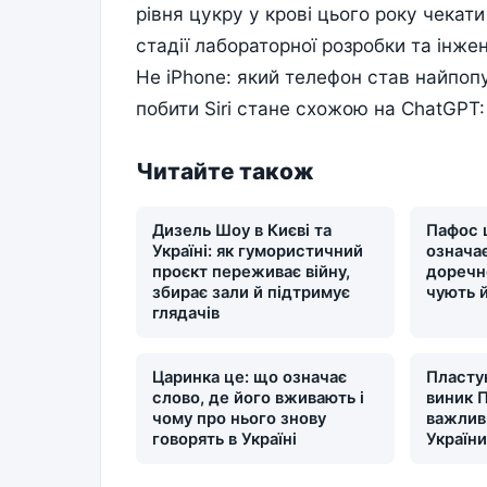
рівня цукру у крові цього року чекати
стадії лабораторної розробки та інже
Не iPhone: який телефон став найпоп
побити Siri стане схожою на ChatGPT:
Читайте також
Дизель Шоу в Києві та
Пафос 
Україні: як гумористичний
означає
проєкт переживає війну,
доречн
збирає зали й підтримує
чують 
глядачів
Царинка це: що означає
Пластун
слово, де його вживають і
виник П
чому про нього знову
важлив
говорять в Україні
Україн