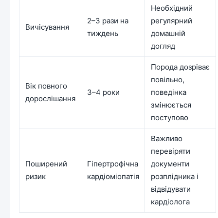
Необхідний
2–3 рази на
регулярний
Вичісування
тиждень
домашній
догляд
Порода дозріває
повільно,
Вік повного
3–4 роки
поведінка
дорослішання
змінюється
поступово
Важливо
перевіряти
Поширений
Гіпертрофічна
документи
ризик
кардіоміопатія
розплідника і
відвідувати
кардіолога