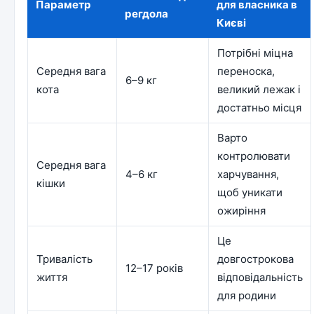
Параметр
для власника в
регдола
Києві
Потрібні міцна
Середня вага
переноска,
6–9 кг
кота
великий лежак і
достатньо місця
Варто
контролювати
Середня вага
4–6 кг
харчування,
кішки
щоб уникати
ожиріння
Це
Тривалість
довгострокова
12–17 років
життя
відповідальність
для родини