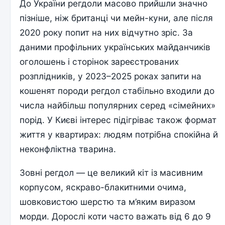
До України регдоли масово прийшли значно
пізніше, ніж британці чи мейн-куни, але після
2020 року попит на них відчутно зріс. За
даними профільних українських майданчиків
оголошень і сторінок зареєстрованих
розплідників, у 2023–2025 роках запити на
кошенят породи регдол стабільно входили до
числа найбільш популярних серед «сімейних»
порід. У Києві інтерес підігріває також формат
життя у квартирах: людям потрібна спокійна й
неконфліктна тварина.
Зовні регдол — це великий кіт із масивним
корпусом, яскраво-блакитними очима,
шовковистою шерстю та м’яким виразом
морди. Дорослі коти часто важать від 6 до 9