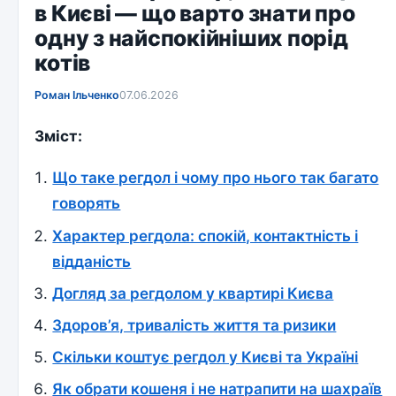
в Києві — що варто знати про
одну з найспокійніших порід
котів
Роман Ільченко
07.06.2026
Зміст:
Що таке регдол і чому про нього так багато
говорять
Характер регдола: спокій, контактність і
відданість
Догляд за регдолом у квартирі Києва
Здоров’я, тривалість життя та ризики
Скільки коштує регдол у Києві та Україні
Як обрати кошеня і не натрапити на шахраїв