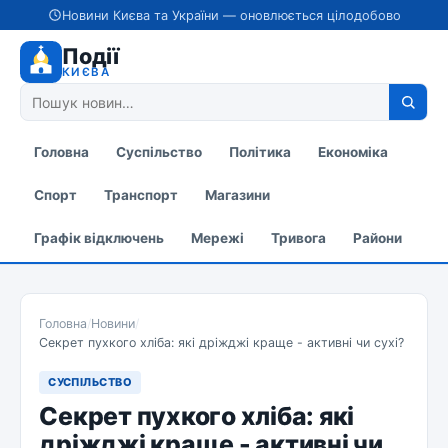
Новини Києва та України — оновлюється цілодобово
Події
КИЄВА
Головна
Суспільство
Політика
Економіка
Спорт
Транспорт
Магазини
Графік відключень
Мережі
Тривога
Райони
Головна
/
Новини
/
Секрет пухкого хліба: які дріжджі краще - активні чи сухі?
СУСПІЛЬСТВО
Секрет пухкого хліба: які
дріжджі краще - активні чи