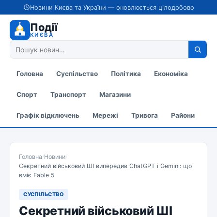
Новини Києва та України — оновлюється цілодобово
Події
КИЄВА
Головна
Суспільство
Політика
Економіка
Спорт
Транспорт
Магазини
Графік відключень
Мережі
Тривога
Райони
Головна
/
Новини
/
Секретний військовий ШІ випередив ChatGPT і Gemini: що
вміє Fable 5
СУСПІЛЬСТВО
Секретний військовий ШІ