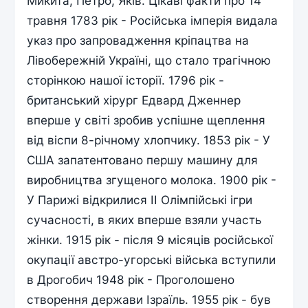
Микита, Петро, Яків. Цікаві факти про 14
травня 1783 рік - Російська імперія видала
указ про запровадження кріпацтва на
Лівобережній Україні, що стало трагічною
сторінкою нашої історії. 1796 рік -
британський хірург Едвард Дженнер
вперше у світі зробив успішне щеплення
від віспи 8-річному хлопчику. 1853 рік - У
США запатентовано першу машину для
виробництва згущеного молока. 1900 рік -
У Парижі відкрилися II Олімпійські ігри
сучасності, в яких вперше взяли участь
жінки. 1915 рік - після 9 місяців російської
окупації австро-угорські війська вступили
в Дрогобич 1948 рік - Проголошено
створення держави Ізраїль. 1955 рік - був