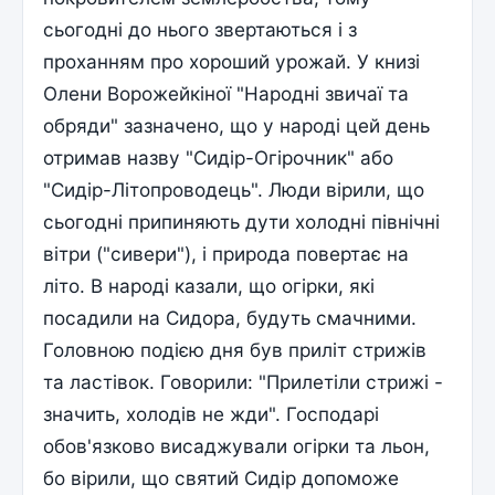
сьогодні до нього звертаються і з
проханням про хороший урожай. У книзі
Олени Ворожейкіної "Народні звичаї та
обряди" зазначено, що у народі цей день
отримав назву "Сидір-Огірочник" або
"Сидір-Літопроводець". Люди вірили, що
сьогодні припиняють дути холодні північні
вітри ("сивери"), і природа повертає на
літо. В народі казали, що огірки, які
посадили на Сидора, будуть смачними.
Головною подією дня був приліт стрижів
та ластівок. Говорили: "Прилетіли стрижі -
значить, холодів не жди". Господарі
обов'язково висаджували огірки та льон,
бо вірили, що святий Сидір допоможе