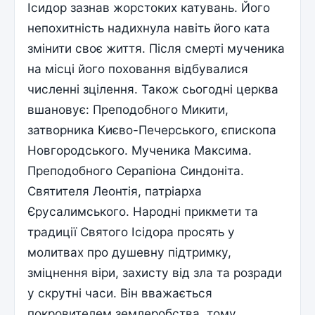
Ісидор зазнав жорстоких катувань. Його
непохитність надихнула навіть його ката
змінити своє життя. Після смерті мученика
на місці його поховання відбувалися
численні зцілення. Також сьогодні церква
вшановує: Преподобного Микити,
затворника Києво-Печерського, єпископа
Новгородського. Мученика Максима.
Преподобного Серапіона Синдоніта.
Святителя Леонтія, патріарха
Єрусалимського. Народні прикмети та
традиції Святого Ісідора просять у
молитвах про душевну підтримку,
зміцнення віри, захисту від зла та розради
у скрутні часи. Він вважається
покровителем землеробства, тому