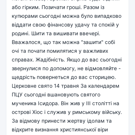
або гірким. Позичати гроші. Разом із
купюрами сьогодні можна було випадково
віддати свою фінансову удачу та спокій у
родині. Шити та вишивати ввечері.
Вважалося, що так можна "зашити" собі
очі та почати помилятися у важливих
справах. Жадібність. Якщо до вас сьогодні
звернулися по допомогу, не відмовляйте -
щедрість повернеться до вас сторицею.
Церковне свято 14 травня За календарем
ПЦУ сьогодні вшановують святого
мученика Ісидора. Він жив у III столітті на
острові Хіос і служив у римському війську.
За відмову принести жертву ідолам та
відкрите визнання християнської віри