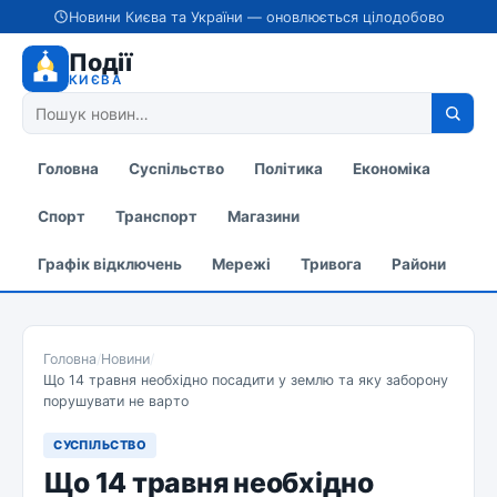
Новини Києва та України — оновлюється цілодобово
Події
КИЄВА
Головна
Суспільство
Політика
Економіка
Спорт
Транспорт
Магазини
Графік відключень
Мережі
Тривога
Райони
Головна
/
Новини
/
Що 14 травня необхідно посадити у землю та яку заборону
порушувати не варто
СУСПІЛЬСТВО
Що 14 травня необхідно