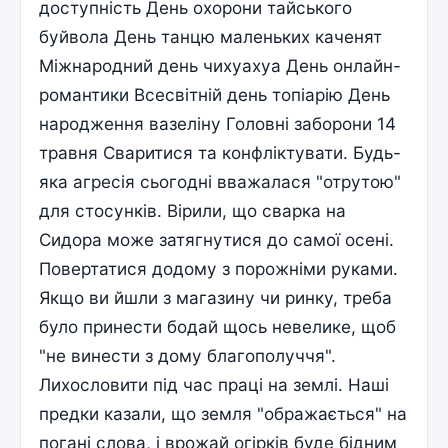
доступність День охорони тайського
буйвола День танцю маленьких каченят
Міжнародний день чихуахуа День онлайн-
романтики Всесвітній день топіарію День
народження вазеліну Головні заборони 14
травня Сваритися та конфліктувати. Будь-
яка агресія сьогодні вважалася "отрутою"
для стосунків. Вірили, що сварка на
Сидора може затягнутися до самої осені.
Повертатися додому з порожніми руками.
Якщо ви йшли з магазину чи ринку, треба
було принести бодай щось невелике, щоб
"не винести з дому благополуччя".
Лихословити під час праці на землі. Наші
предки казали, що земля "ображається" на
погані слова, і врожай огірків буде бідним