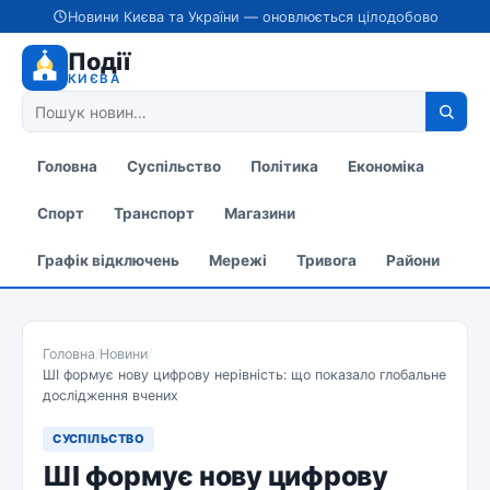
Новини Києва та України — оновлюється цілодобово
Події
КИЄВА
Головна
Суспільство
Політика
Економіка
Спорт
Транспорт
Магазини
Графік відключень
Мережі
Тривога
Райони
Головна
/
Новини
/
ШІ формує нову цифрову нерівність: що показало глобальне
дослідження вчених
СУСПІЛЬСТВО
ШІ формує нову цифрову