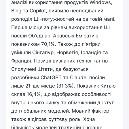
аналізі використання продуктів Windows,
Bing та Copilot, виявило несподіваний
розподіл ШІ-потужностей на світовій мапі.
Перше місце за рівнем використання ШІ
посіли Об'єднані Арабські Емірати з
показником 70,1%. Також до п'ятірки
увійшли Сінгапур, Норвегія, Ірландія та
Франція. Позиції визнаних техногігантів
Сполучені Штати, де базуються
розробники ChatGPT та Claude, посіли
лише 21-ше місце (31,3%). Показник Китаю
склав 16,4%, що відображає особливості
внутрішнього ринку та обмежений доступ
до глобальних моделей. Мовний фактор
також відіграв суттєву роль. Хоча
більшість моделей традиційно краще