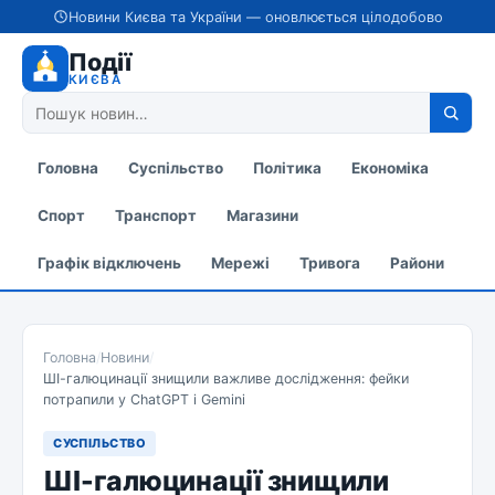
Новини Києва та України — оновлюється цілодобово
Події
КИЄВА
Головна
Суспільство
Політика
Економіка
Спорт
Транспорт
Магазини
Графік відключень
Мережі
Тривога
Райони
Головна
/
Новини
/
ШІ-галюцинації знищили важливе дослідження: фейки
потрапили у ChatGPT і Gemini
СУСПІЛЬСТВО
ШІ-галюцинації знищили