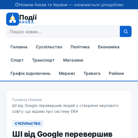
Новини Києва та України — оновлюється цілодобово
Події
КИЄВА
Головна
Суспільство
Політика
Економіка
Спорт
Транспорт
Магазини
Графік відключень
Мережі
Тривога
Райони
Головна
/
Новини
/
ШІ від Google перевершив людей у створенні наукового
софту: що відомо про систему ERA
СУСПІЛЬСТВО
ШІ від Google перевершив