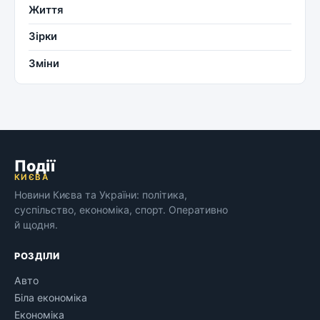
Життя
Зірки
Зміни
Події
КИЄВА
Новини Києва та України: політика,
суспільство, економіка, спорт. Оперативно
й щодня.
РОЗДІЛИ
Авто
Біла економіка
Економіка