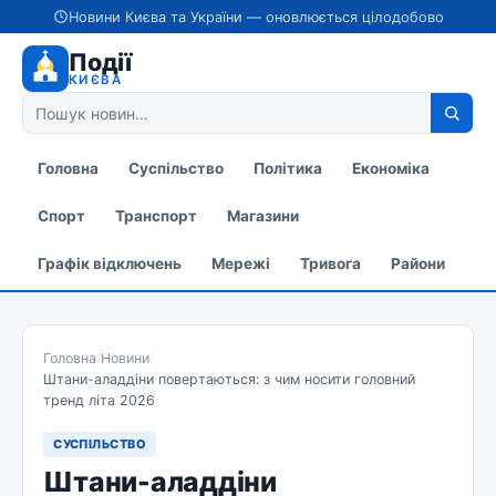
Новини Києва та України — оновлюється цілодобово
Події
КИЄВА
Головна
Суспільство
Політика
Економіка
Спорт
Транспорт
Магазини
Графік відключень
Мережі
Тривога
Райони
Головна
/
Новини
/
Штани-аладдіни повертаються: з чим носити головний
тренд літа 2026
СУСПІЛЬСТВО
Штани-аладдіни