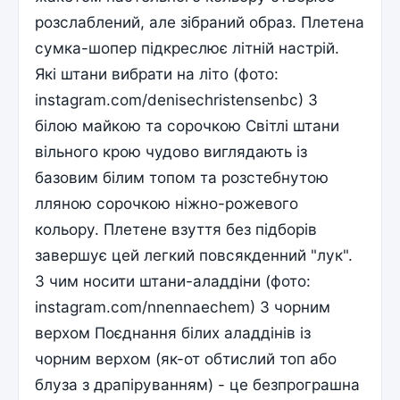
розслаблений, але зібраний образ. Плетена
сумка-шопер підкреслює літній настрій.
Які штани вибрати на літо (фото:
instagram.com/denisechristensenbc) З
білою майкою та сорочкою Світлі штани
вільного крою чудово виглядають із
базовим білим топом та розстебнутою
лляною сорочкою ніжно-рожевого
кольору. Плетене взуття без підборів
завершує цей легкий повсякденний "лук".
З чим носити штани-аладдіни (фото:
instagram.com/nnennaechem) З чорним
верхом Поєднання білих аладдінів із
чорним верхом (як-от обтислий топ або
блуза з драпіруванням) - це безпрограшна