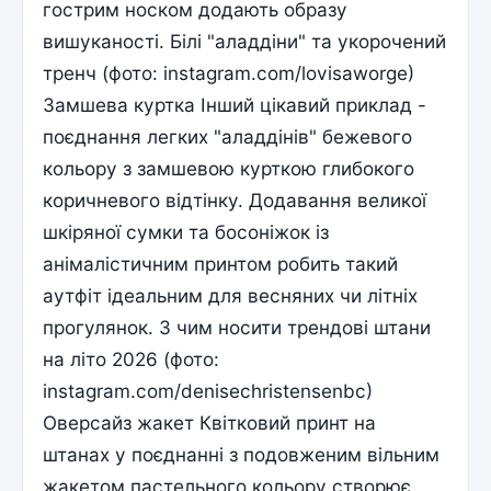
гострим носком додають образу
вишуканості. Білі "аладдіни" та укорочений
тренч (фото: instagram.com/lovisaworge)
Замшева куртка Інший цікавий приклад -
поєднання легких "аладдінів" бежевого
кольору з замшевою курткою глибокого
коричневого відтінку. Додавання великої
шкіряної сумки та босоніжок із
анімалістичним принтом робить такий
аутфіт ідеальним для весняних чи літніх
прогулянок. З чим носити трендові штани
на літо 2026 (фото:
instagram.com/denisechristensenbc)
Оверсайз жакет Квітковий принт на
штанах у поєднанні з подовженим вільним
жакетом пастельного кольору створює