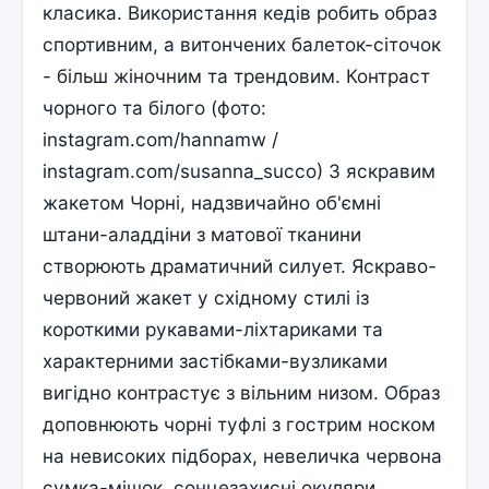
класика. Використання кедів робить образ
спортивним, а витончених балеток-сіточок
- більш жіночним та трендовим. Контраст
чорного та білого (фото:
instagram.com/hannamw /
instagram.com/susanna_succo) З яскравим
жакетом Чорні, надзвичайно об'ємні
штани-аладдіни з матової тканини
створюють драматичний силует. Яскраво-
червоний жакет у східному стилі із
короткими рукавами-ліхтариками та
характерними застібками-вузликами
вигідно контрастує з вільним низом. Образ
доповнюють чорні туфлі з гострим носком
на невисоких підборах, невеличка червона
сумка-мішок, сонцезахисні окуляри