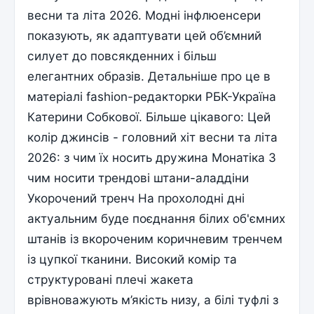
весни та літа 2026. Модні інфлюенсери
показують, як адаптувати цей об’ємний
силует до повсякденних і більш
елегантних образів. Детальніше про це в
матеріалі fashion-редакторки РБК-Україна
Катерини Собкової. Більше цікавого: Цей
колір джинсів - головний хіт весни та літа
2026: з чим їх носить дружина Монатіка З
чим носити трендові штани-аладдіни
Укорочений тренч На прохолодні дні
актуальним буде поєднання білих об'ємних
штанів із вкороченим коричневим тренчем
із цупкої тканини. Високий комір та
структуровані плечі жакета
врівноважують м’якість низу, а білі туфлі з