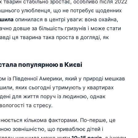
х тварин стабільно зростає, особливо після 2022
машнього улюбленця, що не потребує щоденних
шила
опинилася в центрі уваги: вона охайна,
ачно довше за більшість гризунів і може стати
вді ця тварина така проста в догляді, як
стала популярною в Києві
 із Південної Америки, який у природі мешкав
шили, яких сьогодні утримують у квартирах
едені для життя поруч із людиною, однак
вологості та стресу.
снюється кількома факторами. По-перше, це
зною зовнішністю, що приваблює дітей і
догляду шиншила може жити
10–15 років
, а інколи