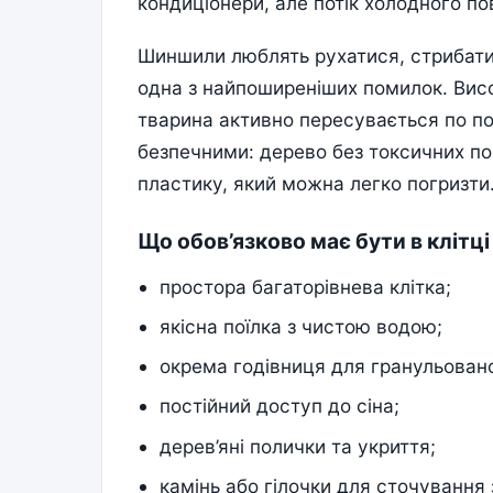
кондиціонери, але потік холодного по
Шиншили люблять рухатися, стрибати 
одна з найпоширеніших помилок. Вис
тварина активно пересувається по по
безпечними: дерево без токсичних по
пластику, який можна легко погризти
Що обов’язково має бути в клітц
простора багаторівнева клітка;
якісна поїлка з чистою водою;
окрема годівниця для гранульован
постійний доступ до сіна;
дерев’яні полички та укриття;
камінь або гілочки для сточування 