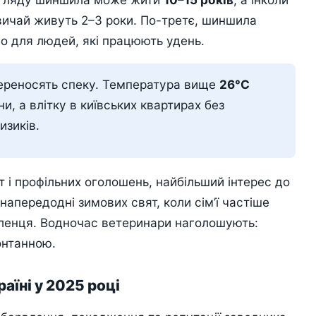
звичай живуть 2–3 роки. По-третє, шиншила
о для людей, які працюють удень.
ереносять спеку. Температура вище
26°C
, а влітку в київських квартирах без
изиків.
 і профільних оголошень, найбільший інтерес до
напередодні зимових свят, коли сім’ї частіше
енця. Водночас ветеринари наголошують:
онтанною.
аїні у 2025 році