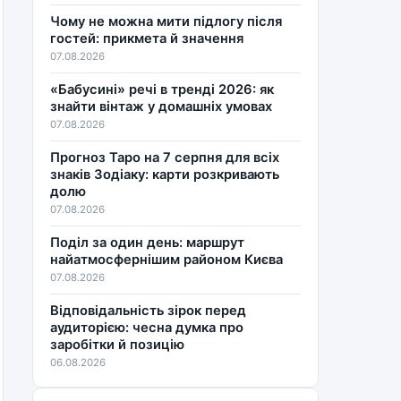
Чому не можна мити підлогу після
гостей: прикмета й значення
07.08.2026
«Бабусині» речі в тренді 2026: як
знайти вінтаж у домашніх умовах
07.08.2026
Прогноз Таро на 7 серпня для всіх
знаків Зодіаку: карти розкривають
долю
07.08.2026
Поділ за один день: маршрут
найатмосфернішим районом Києва
07.08.2026
Відповідальність зірок перед
аудиторією: чесна думка про
заробітки й позицію
06.08.2026