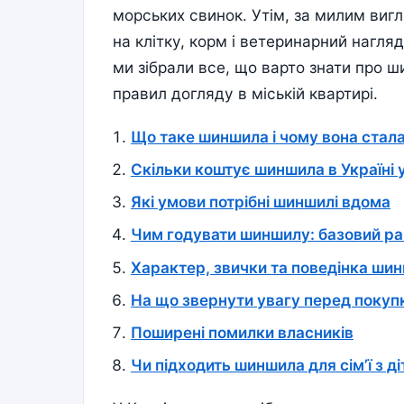
морських свинок. Утім, за милим виг
на клітку, корм і ветеринарний нагля
ми зібрали все, що варто знати про ши
правил догляду в міській квартирі.
Що таке шиншила і чому вона стала
Скільки коштує шиншила в Україні 
Які умови потрібні шиншилі вдома
Чим годувати шиншилу: базовий ра
Характер, звички та поведінка ши
На що звернути увагу перед покуп
Поширені помилки власників
Чи підходить шиншила для сім’ї з д