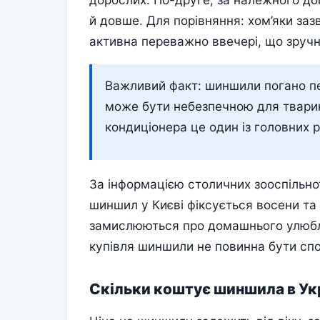
й довше. Для порівняння: хом’яки за
активна переважно ввечері, що зручн
Важливий факт: шиншили погано п
може бути небезпечною для тварини
кондиціонера це один із головних р
За інформацією столичних зооспільнот
шиншил у Києві фіксується восени та 
замислюються про домашнього улюбл
купівля шиншили не повинна бути сп
Скільки коштує шиншила в Укр