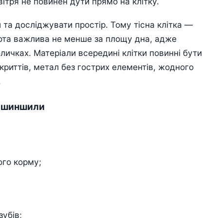
вітря не повинен дути прямо на клітку.
та досліджувати простір. Тому тісна клітка —
ота важлива не менше за площу дна, адже
личках. Матеріали всередині клітки повинні бути
криттів, метал без гострих елементів, жодного
.
і шиншили
ого корму;
зубів;