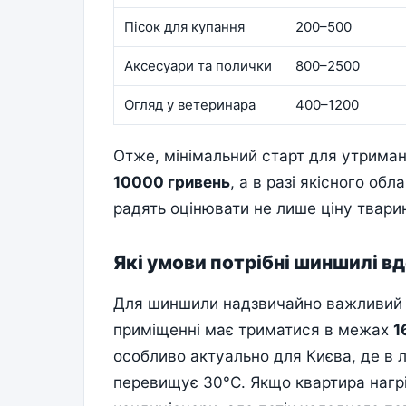
Пісок для купання
200–500
Аксесуари та полички
800–2500
Огляд у ветеринара
400–1200
Отже, мінімальний старт для утрима
10000 гривень
, а в разі якісного о
радять оцінювати не лише ціну тварин
Які умови потрібні шиншилі в
Для шиншили надзвичайно важливий п
приміщенні має триматися в межах
1
особливо актуально для Києва, де в л
перевищує 30°C. Якщо квартира нагр