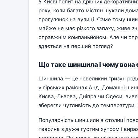
У Києві попит на дрібних декоративни
року, коли багато містян шукали до
прогулянок на вулиці. Саме тому
шин
майже не має різкого запаху, живе зн
справжнім компаньйоном. Але чи спра
здається на перший погляд?
Що таке шиншила і чому вона 
Шиншила — це невеликий гризун родом
у гірських районах Анд. Домашні шин
Києва, Львова, Дніпра чи Одеси, вив
зберегли чутливість до температури, 
Популярність шиншили в столиці поя
тварина з дуже густим хутром і вира
дорослих. По-друге, за належного 