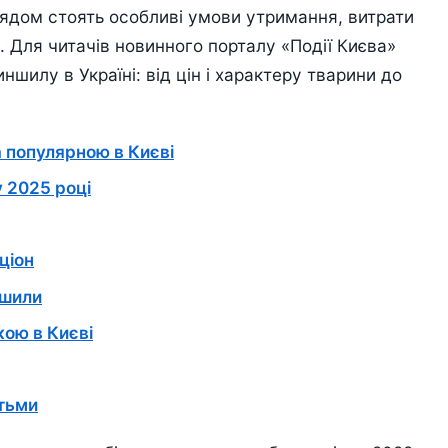
лядом стоять особливі умови утримання, витрати
д. Для читачів новинного порталу «Події Києва»
ншилу в Україні: від цін і характеру тварини до
 популярною в Києві
у 2025 році
ціон
ншили
кою в Києві
ітьми