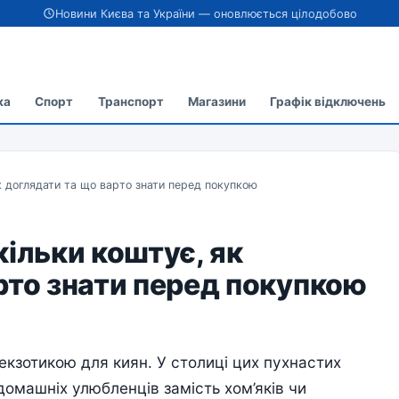
Новини Києва та України — оновлюється цілодобово
ка
Спорт
Транспорт
Магазини
Графік відключень
як доглядати та що варто знати перед покупкою
кільки коштує, як
рто знати перед покупкою
кзотикою для киян. У столиці цих пухнастих
домашніх улюбленців замість хом’яків чи