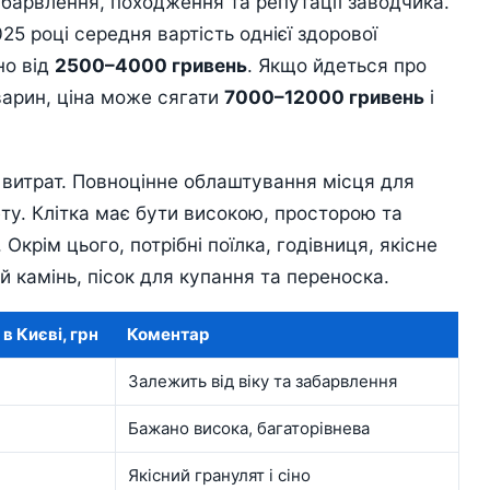
абарвлення, походження та репутації заводчика.
025 році середня вартість однієї здорової
но від
2500–4000 гривень
. Якщо йдеться про
варин, ціна може сягати
7000–12000 гривень
і
витрат. Повноцінне облаштування місця для
у. Клітка має бути високою, просторою та
Окрім цього, потрібні поїлка, годівниця, якісне
й камінь, пісок для купання та переноска.
в Києві, грн
Коментар
Залежить від віку та забарвлення
Бажано висока, багаторівнева
Якісний гранулят і сіно