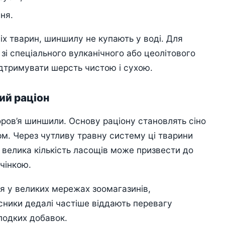
ня.
іх тварин, шиншилу не купають у воді. Для
 зі спеціального вулканічного або цеолітового
ідтримувати шерсть чистою і сухою.
ий раціон
ров’я шиншили. Основу раціону становлять сіно
рм. Через чутливу травну систему ці тварини
а велика кількість ласощів може призвести до
чінкою.
я у великих мережах зоомагазинів,
сники дедалі частіше віддають перевагу
лодких добавок.