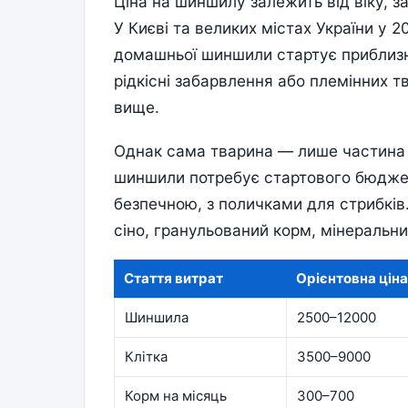
Ціна на шиншилу залежить від віку, з
У Києві та великих містах України у 2
домашньої шиншили стартує приблиз
рідкісні забарвлення або племінних т
вище.
Однак сама тварина — лише частина 
шиншили потребує стартового бюджет
безпечною, з поличками для стрибків. 
сіно, гранульований корм, мінеральни
Стаття витрат
Орієнтовна ціна 
Шиншила
2500–12000
Клітка
3500–9000
Корм на місяць
300–700