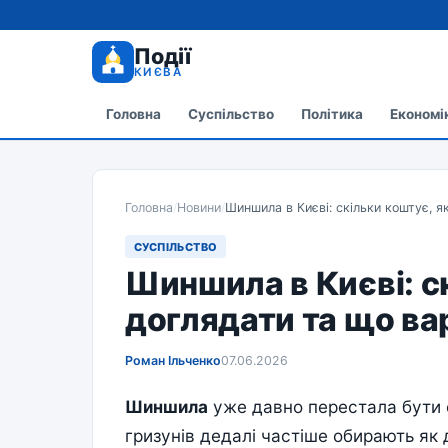
Події
КИЄВА
Головна
Суспільство
Політика
Економі
Головна
/
Новини
/
Шиншила в Києві: скільки коштує, 
СУСПІЛЬСТВО
Шиншила в Києві: с
доглядати та що ва
Роман Ільченко
07.06.2026
Шиншила
уже давно перестала бути е
гризунів дедалі частіше обирають як 