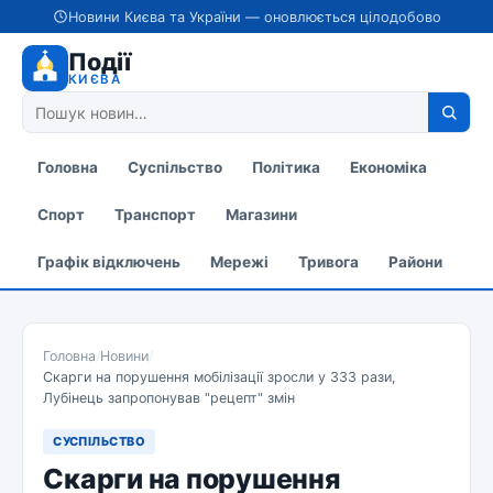
Новини Києва та України — оновлюється цілодобово
Події
КИЄВА
Головна
Суспільство
Політика
Економіка
Спорт
Транспорт
Магазини
Графік відключень
Мережі
Тривога
Райони
Головна
/
Новини
/
Скарги на порушення мобілізації зросли у 333 рази,
Лубінець запропонував "рецепт" змін
СУСПІЛЬСТВО
Скарги на порушення