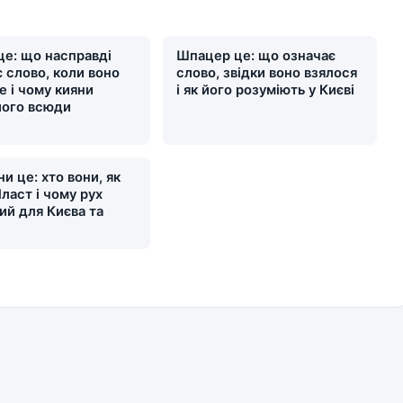
це: що насправді
Шпацер це: що означає
 слово, коли воно
слово, звідки воно взялося
е і чому кияни
і як його розуміють у Києві
його всюди
и це: хто вони, як
ласт і чому рух
ий для Києва та
и