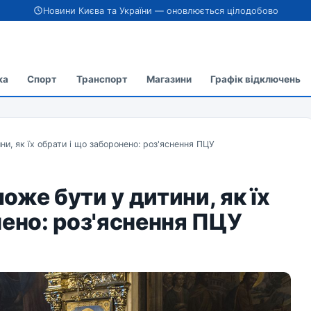
Новини Києва та України — оновлюється цілодобово
ка
Спорт
Транспорт
Магазини
Графік відключень
и, як їх обрати і що заборонено: роз'яснення ПЦУ
же бути у дитини, як їх
нено: роз'яснення ПЦУ