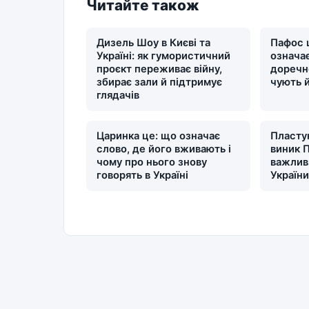
Читайте також
Дизель Шоу в Києві та
Пафос 
Україні: як гумористичний
означає
проєкт переживає війну,
доречн
збирає зали й підтримує
чують 
глядачів
Царинка це: що означає
Пластун
слово, де його вживають і
виник П
чому про нього знову
важлив
говорять в Україні
Україн