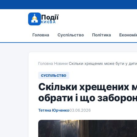
Події
КИЄВА
Головна
Суспільство
Політика
Економі
Головна
/
Новини
/
Скільки хрещених може бути у дитин
СУСПІЛЬСТВО
Скільки хрещених мо
обрати і що заборо
Тетяна Юрченко
03.06.2026