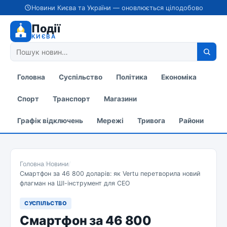
Новини Києва та України — оновлюється цілодобово
Події
КИЄВА
Головна
Суспільство
Політика
Економіка
Спорт
Транспорт
Магазини
Графік відключень
Мережі
Тривога
Райони
Головна
/
Новини
/
Смартфон за 46 800 доларів: як Vertu перетворила новий
флагман на ШІ-інструмент для CEO
СУСПІЛЬСТВО
Смартфон за 46 800