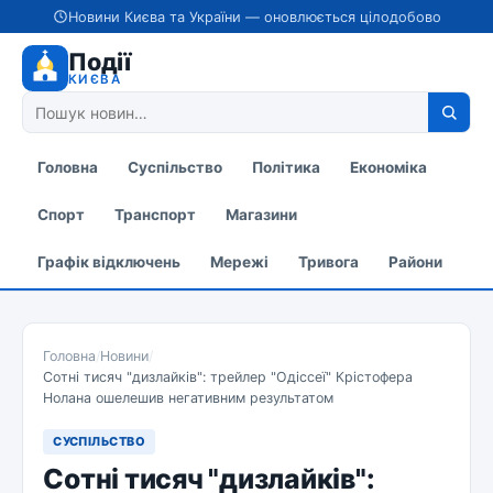
Новини Києва та України — оновлюється цілодобово
Події
КИЄВА
Головна
Суспільство
Політика
Економіка
Спорт
Транспорт
Магазини
Графік відключень
Мережі
Тривога
Райони
Головна
/
Новини
/
Сотні тисяч "дизлайків": трейлер "Одіссеї" Крістофера
Нолана ошелешив негативним результатом
СУСПІЛЬСТВО
Сотні тисяч "дизлайків":