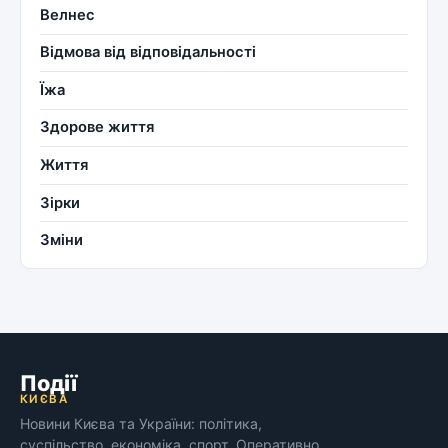
Велнес
Відмова від відповідальності
Їжа
Здорове життя
Життя
Зірки
Зміни
Події
КИЄВА
Новини Києва та України: політика,
суспільство, економіка, спорт. Оперативно