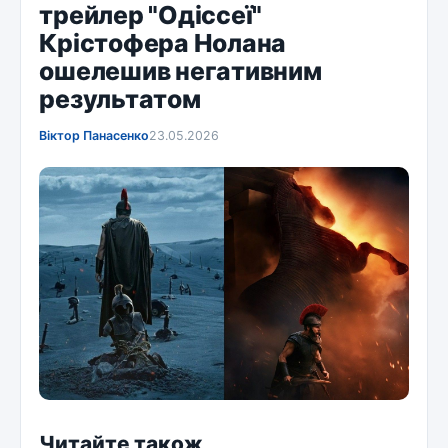
трейлер "Одіссеї"
Крістофера Нолана
ошелешив негативним
результатом
Віктор Панасенко
23.05.2026
Читайте також