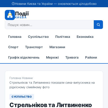
Новини Києва та України — оновлюється цілодобово
Події
КИЄВА
Головна
Суспільство
Політика
Економіка
Спорт
Транспорт
Магазини
Графік відключень
Мережі
Тривога
Райони
Головна
/
Новини
/
Стрельніков та Литвиненко показали сина-випускника на
рідкісному сімейному фото
СУСПІЛЬСТВО
Стрельніков та Литвиненко