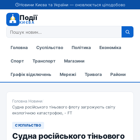
Новини Києва та України — оновлюється цілодобово
Події
КИЄВА
Головна
Суспільство
Політика
Економіка
Спорт
Транспорт
Магазини
Графік відключень
Мережі
Тривога
Райони
Головна
/
Новини
/
Судна російського тіньового флоту загрожують світу
екологічною катастрофою, - FT
СУСПІЛЬСТВО
Судна російського тіньового