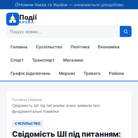
Новини Києва та України — оновлюється цілодобово
Події
КИЄВА
Головна
Суспільство
Політика
Економіка
Спорт
Транспорт
Магазини
Графік відключень
Мережі
Тривога
Райони
Головна
/
Новини
/
Свідомість ШІ під питанням: вчені заявили про
фундаментальні помилки
СУСПІЛЬСТВО
Свідомість ШІ під питанням: