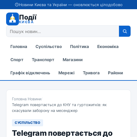
Новини Києва та України — оновлюється цілодобово
Події
КИЄВА
Головна
Суспільство
Політика
Економіка
Спорт
Транспорт
Магазини
Графік відключень
Мережі
Тривога
Райони
Головна
/
Новини
/
Telegram повертається до КНУ та гуртожитків: як
скасували заборону на месенджер
СУСПІЛЬСТВО
Telegram повертається до