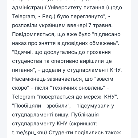
адміністрації Університету питання (щодо
Telegram, - Ред.) було переглянуто", -
розповіли українцям ввечері 7 травня.
Повідомляється, що вже було "підписано
наказ про зняття відповідних обмежень".
"Вдячні, що дослугались до прохання
студенства та опертивно вирішили це
питання", - додали у студпарламенті КНУ.
Насамкінець зазначається, що "зовсім
скоро" - після "технічних оновлень" -
Telegram "повертається до мережі КНУ".
"Пообіцяли - зробили", - підсумували у
студпарламенті вишу. Публікація
студпарламенту КНУ (скриншот:
t.me/spu_knu) Студенти поділились також