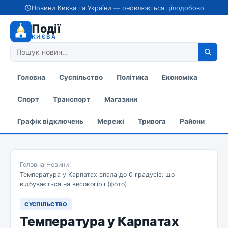
Новини Києва та України — оновлюється цілодобово
Події
КИЄВА
Головна
Суспільство
Політика
Економіка
Спорт
Транспорт
Магазини
Графік відключень
Мережі
Тривога
Райони
Головна
/
Новини
/
Температура у Карпатах впала до 0 градусів: що
відбувається на високогір'ї (фото)
СУСПІЛЬСТВО
Температура у Карпатах