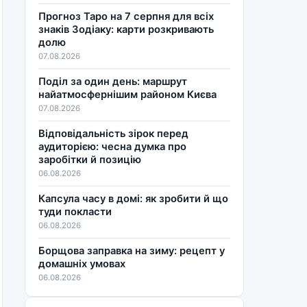
Прогноз Таро на 7 серпня для всіх
знаків Зодіаку: карти розкривають
долю
07.08.2026
Поділ за один день: маршрут
найатмосфернішим районом Києва
07.08.2026
Відповідальність зірок перед
аудиторією: чесна думка про
заробітки й позицію
06.08.2026
Капсула часу в домі: як зробити й що
туди покласти
06.08.2026
Борщова заправка на зиму: рецепт у
домашніх умовах
06.08.2026