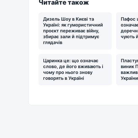
Читайте також
Дизель Шоу в Києві та
Пафос 
Україні: як гумористичний
означає
проєкт переживає війну,
доречн
збирає зали й підтримує
чують 
глядачів
Царинка це: що означає
Пластун
слово, де його вживають і
виник П
чому про нього знову
важлив
говорять в Україні
Україн