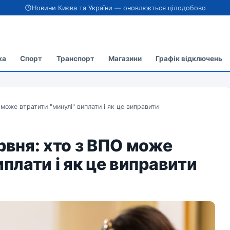
Новини Києва та України — оновлюється цілодобово
ка
Спорт
Транспорт
Магазини
Графік відключень
 може втратити "минулі" виплати і як це виправити
рвня: хто з ВПО може
иплати і як це виправити