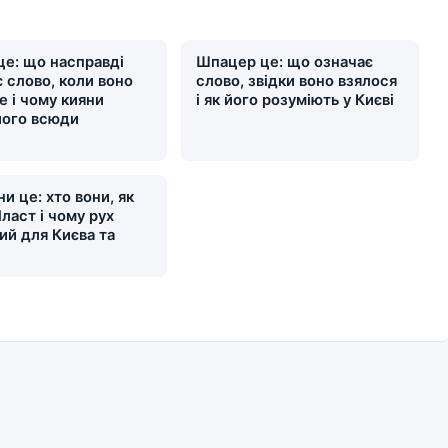
це: що насправді
Шпацер це: що означає
 слово, коли воно
слово, звідки воно взялося
е і чому кияни
і як його розуміють у Києві
його всюди
и це: хто вони, як
ласт і чому рух
ий для Києва та
и