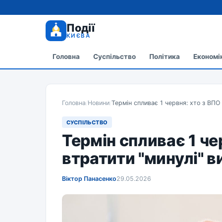
Події
КИЄВА
Головна
Суспільство
Політика
Економі
Головна
/
Новини
/
Термін спливає 1 червня: хто з ВПО
СУСПІЛЬСТВО
Термін спливає 1 че
втратити "минулі" в
Віктор Панасенко
29.05.2026