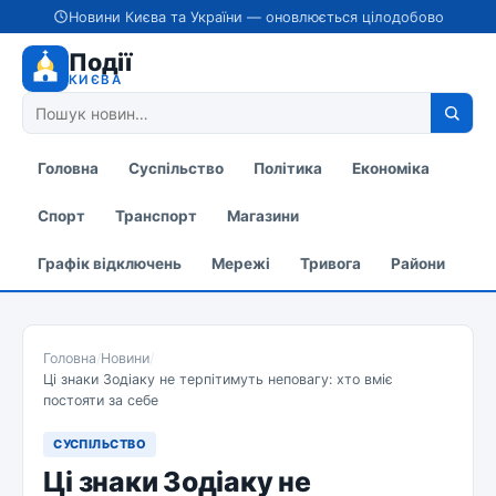
Новини Києва та України — оновлюється цілодобово
Події
КИЄВА
Головна
Суспільство
Політика
Економіка
Спорт
Транспорт
Магазини
Графік відключень
Мережі
Тривога
Райони
Головна
/
Новини
/
Ці знаки Зодіаку не терпітимуть неповагу: хто вміє
постояти за себе
СУСПІЛЬСТВО
Ці знаки Зодіаку не