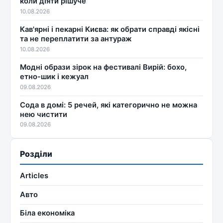
коли діяти рішуче
10.08.2026
Кав'ярні і пекарні Києва: як обрати справді якісні
та не переплатити за антураж
10.08.2026
Модні образи зірок на фестивалі Вирій: бохо,
етно-шик і кежуал
09.08.2026
Сода в домі: 5 речей, які категорично не можна
нею чистити
09.08.2026
Розділи
Articles
Авто
Біла економіка