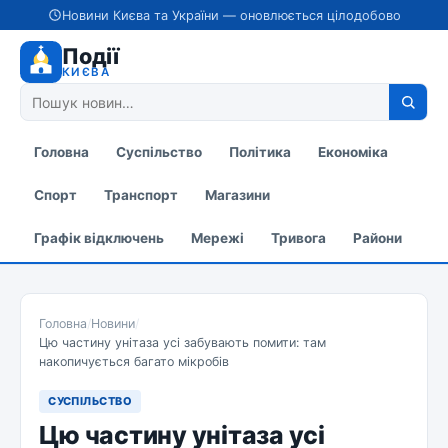
Новини Києва та України — оновлюється цілодобово
Події
КИЄВА
Головна
Суспільство
Політика
Економіка
Спорт
Транспорт
Магазини
Графік відключень
Мережі
Тривога
Райони
Головна
/
Новини
/
Цю частину унітаза усі забувають помити: там
накопичується багато мікробів
СУСПІЛЬСТВО
Цю частину унітаза усі