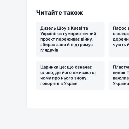
Читайте також
Дизель Шоу в Києві та
Пафос 
Україні: як гумористичний
означає
проєкт переживає війну,
доречн
збирає зали й підтримує
чують 
глядачів
Царинка це: що означає
Пластун
слово, де його вживають і
виник П
чому про нього знову
важлив
говорять в Україні
Україн