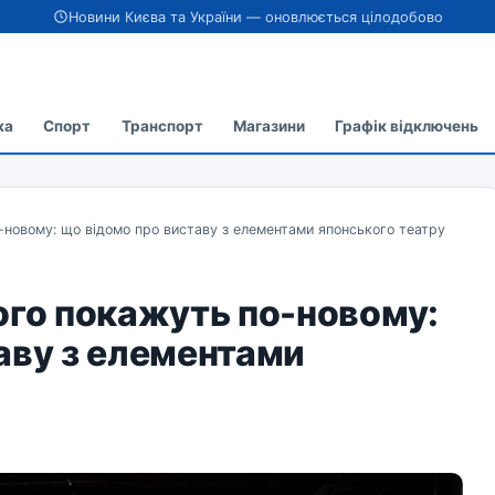
Новини Києва та України — оновлюється цілодобово
ка
Спорт
Транспорт
Магазини
Графік відключень
-новому: що відомо про виставу з елементами японського театру
ого покажуть по-новому:
аву з елементами