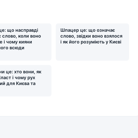
це: що насправді
Шпацер це: що означає
 слово, коли воно
слово, звідки воно взялося
е і чому кияни
і як його розуміють у Києві
його всюди
и це: хто вони, як
ласт і чому рух
ий для Києва та
и