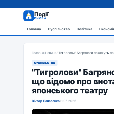
Події
КИЄВА
Головна
Суспільство
Політика
Економі
Головна
/
Новини
/
"Тигролови" Багряного покажуть по
СУСПІЛЬСТВО
"Тигролови" Багрян
що відомо про вист
японського театру
Віктор Панасенко
11.06.2026