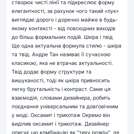
створює чисті лінії та підкреслює форму
елегантності, за рахунок чого такий «лук»
виглядає дорого і доречно майже в будь-
якому контексті - від повсюдних виходів
до більш формальних подій. Шкіра і твід
Ще одна актуальна формула стилю - шкіра
та твід. Андре Тан називає її сучасною
класикою, яка не втрачає актуальності.
Твід додає форму структури та
вишуканості, тоді як шкіра привносить
легку брутальність і контраст. Саме ця
взаємодія, словами дизайнера, робить
поєднання універсальним та довговічним
у моді. Оксамит і трикотаж Окремо він
виділив оксамит і трикотаж. Дизайнер
описує цю комбінацію як "тиху розкіш", де