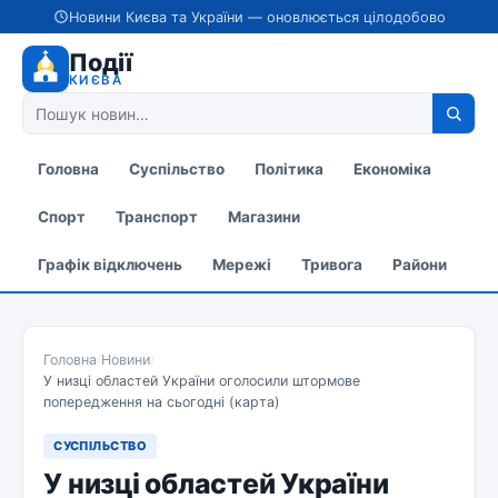
Новини Києва та України — оновлюється цілодобово
Події
КИЄВА
Головна
Суспільство
Політика
Економіка
Спорт
Транспорт
Магазини
Графік відключень
Мережі
Тривога
Райони
Головна
/
Новини
/
У низці областей України оголосили штормове
попередження на сьогодні (карта)
СУСПІЛЬСТВО
У низці областей України