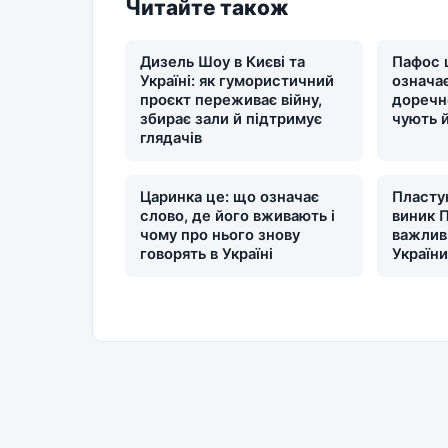
Читайте також
Дизель Шоу в Києві та
Пафос 
Україні: як гумористичний
означає
проєкт переживає війну,
доречн
збирає зали й підтримує
чують 
глядачів
Царинка це: що означає
Пластун
слово, де його вживають і
виник П
чому про нього знову
важлив
говорять в Україні
Україн