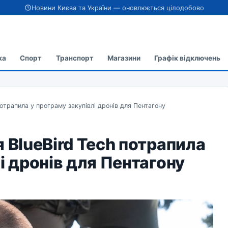
Новини Києва та України — оновлюється цілодобово
ка
Спорт
Транспорт
Магазини
Графік відключень
потрапила у програму закупівлі дронів для Пентагону
 BlueBird Tech потрапила
і дронів для Пентагону