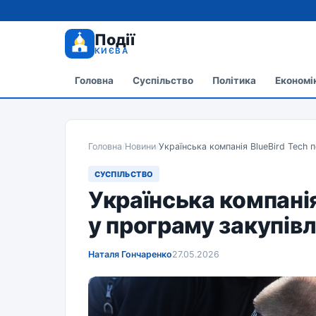
Події
КИЄВА
Головна
Суспільство
Політика
Економі
Головна
/
Новини
/
Українська компанія BlueBird Tech 
СУСПІЛЬСТВО
Українська компанія
у програму закупівл
Наталя Гончаренко
27.05.2026