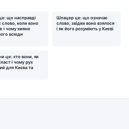
це: що насправді
Шпацер це: що означає
 слово, коли воно
слово, звідки воно взялося
е і чому кияни
і як його розуміють у Києві
його всюди
и це: хто вони, як
ласт і чому рух
ий для Києва та
и