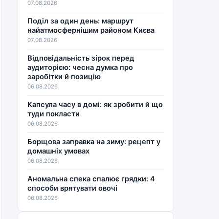
07.08.2026
Поділ за один день: маршрут
найатмосфернішим районом Києва
07.08.2026
Відповідальність зірок перед
аудиторією: чесна думка про
заробітки й позицію
06.08.2026
Капсула часу в домі: як зробити й що
туди покласти
06.08.2026
Борщова заправка на зиму: рецепт у
домашніх умовах
06.08.2026
Аномальна спека спалює грядки: 4
способи врятувати овочі
06.08.2026