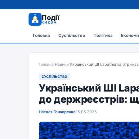
Події
КИЄВА
Головна
Суспільство
Політика
Економі
Головна
/
Новини
/
Український ШІ Lapathoniia отрима
СУСПІЛЬСТВО
Український ШІ Lap
до держреєстрів: щ
Наталя Гончаренко
15.06.2026