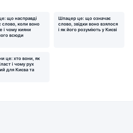
це: що насправді
Шпацер це: що означає
 слово, коли воно
слово, звідки воно взялося
е і чому кияни
і як його розуміють у Києві
його всюди
и це: хто вони, як
ласт і чому рух
ий для Києва та
и