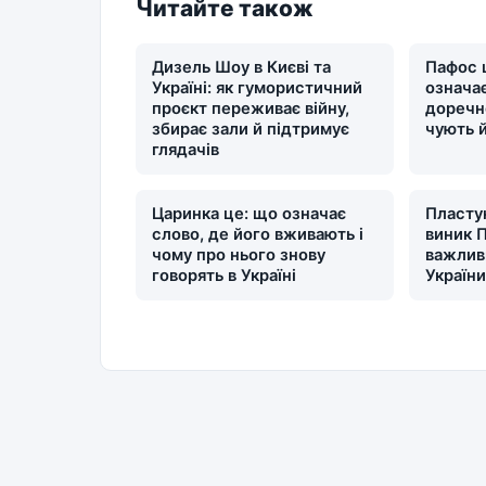
Читайте також
Дизель Шоу в Києві та
Пафос 
Україні: як гумористичний
означає
проєкт переживає війну,
доречн
збирає зали й підтримує
чують 
глядачів
Царинка це: що означає
Пластун
слово, де його вживають і
виник П
чому про нього знову
важлив
говорять в Україні
Україн