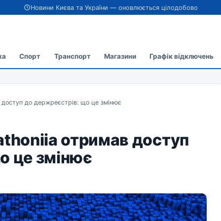
Новини Києва та України — оновлюється цілодобово
ка
Спорт
Транспорт
Магазини
Графік відключень
в доступ до держреєстрів: що це змінює
athoniia отримав доступ
о це змінює