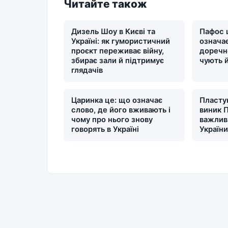
Читайте також
Дизель Шоу в Києві та
Пафос 
Україні: як гумористичний
означає
проєкт переживає війну,
доречн
збирає зали й підтримує
чують 
глядачів
Царинка це: що означає
Пластун
слово, де його вживають і
виник П
чому про нього знову
важлив
говорять в Україні
Україн