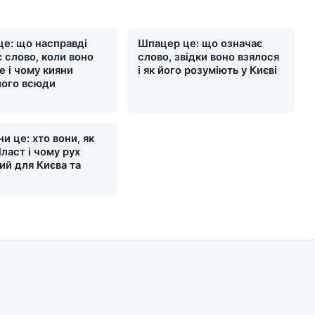
це: що насправді
Шпацер це: що означає
 слово, коли воно
слово, звідки воно взялося
е і чому кияни
і як його розуміють у Києві
його всюди
и це: хто вони, як
ласт і чому рух
ий для Києва та
и