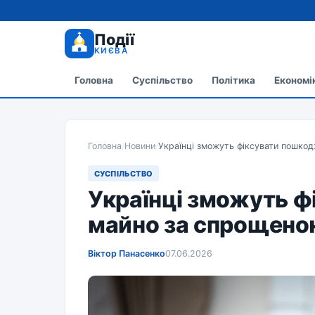
Події
КИЄВА
Головна
Суспільство
Політика
Економі
Головна
/
Новини
/
Українці зможуть фіксувати пошко
СУСПІЛЬСТВО
Українці зможуть 
майно за спрощен
Віктор Панасенко
07.06.2026