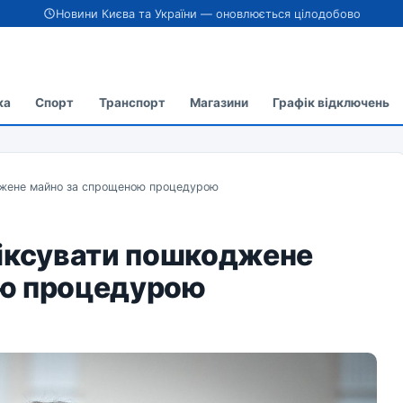
Новини Києва та України — оновлюється цілодобово
ка
Спорт
Транспорт
Магазини
Графік відключень
джене майно за спрощеною процедурою
фіксувати пошкоджене
ою процедурою