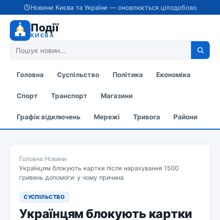
Новини Києва та України — оновлюється цілодобово
Події
КИЄВА
Головна
Суспільство
Політика
Економіка
Спорт
Транспорт
Магазини
Графік відключень
Мережі
Тривога
Райони
Головна
/
Новини
/
Українцям блокують картки після нарахування 1500
гривень допомоги: у чому причина
СУСПІЛЬСТВО
Українцям блокують картки