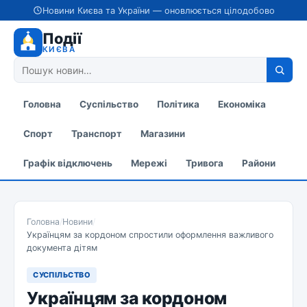
Новини Києва та України — оновлюється цілодобово
Події
КИЄВА
Головна
Суспільство
Політика
Економіка
Спорт
Транспорт
Магазини
Графік відключень
Мережі
Тривога
Райони
Головна
/
Новини
/
Українцям за кордоном спростили оформлення важливого
документа дітям
СУСПІЛЬСТВО
Українцям за кордоном