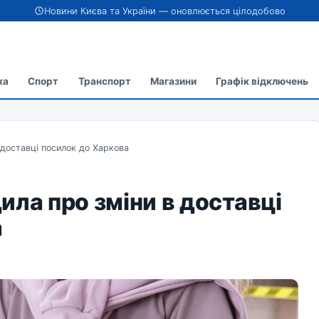
Новини Києва та України — оновлюється цілодобово
ка
Спорт
Транспорт
Магазини
Графік відключень
 доставці посилок до Харкова
ила про зміни в доставці
а