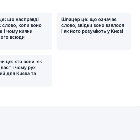
це: що насправді
Шпацер це: що означає
 слово, коли воно
слово, звідки воно взялося
е і чому кияни
і як його розуміють у Києві
його всюди
и це: хто вони, як
ласт і чому рух
ий для Києва та
и