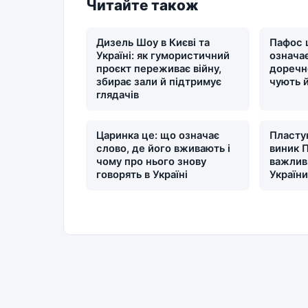
Читайте також
Дизель Шоу в Києві та
Пафос 
Україні: як гумористичний
означає
проєкт переживає війну,
доречн
збирає зали й підтримує
чують 
глядачів
Царинка це: що означає
Пластун
слово, де його вживають і
виник П
чому про нього знову
важлив
говорять в Україні
Україн