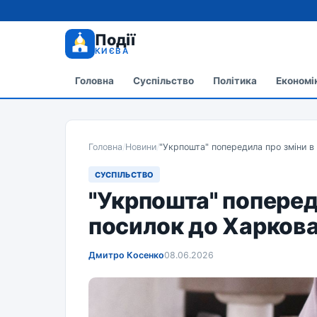
Події
КИЄВА
Головна
Суспільство
Політика
Економі
Головна
/
Новини
/
"Укрпошта" попередила про зміни в
СУСПІЛЬСТВО
"Укрпошта" поперед
посилок до Харков
Дмитро Косенко
08.06.2026