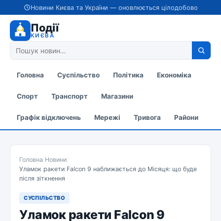
Новини Києва та України — оновлюється цілодобово
Події
КИЄВА
Головна
Суспільство
Політика
Економіка
Спорт
Транспорт
Магазини
Графік відключень
Мережі
Тривога
Райони
Головна
/
Новини
/
Уламок ракети Falcon 9 наближається до Місяця: що буде
після зіткнення
СУСПІЛЬСТВО
Уламок ракети Falcon 9